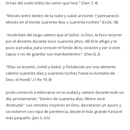
la haz del suelo todos los seres que hice." (Gen 7, 4)
"Moisés entró dentro de la nube y subió al monte. Y permaneció
Moisés en el monte cuarenta días y cuarenta noches" (Ex24, 18)
"Acuérdate del largo camino que el Señor, tu Dios, te hizo recorrer
por el desierto durante esos cuarenta años. Allí él te afligió y te
puso a prueba, para conocer el fondo de tu corazón y ver si eres
capaz o no de guardar sus mandamientos". (Deu 8, 2)
"Elías se levantó, comió y bebió, y fortalecido por ese alimento
caminó cuarenta días y cuarenta noches hasta la montaña de
Dios, el Horeb".(1 Re 19, 8)
Jonás comenzó a internarse en la ciudad y caminó durante todo un
día, proclamando: "Dentro de cuarenta días, Nínive será
destruida". Los ninivitas creyeron en Dios, decretaron un ayuno y
se vistieron con ropa de penitencia, desde el más grande hasta el
más pequeño. (Jon 3, 4-5)