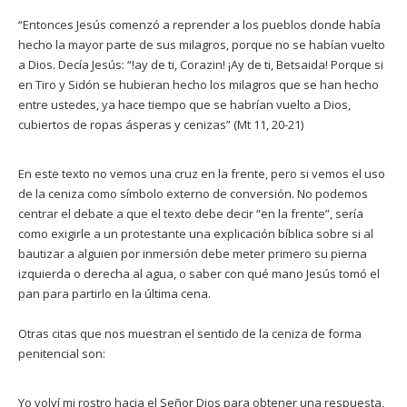
“Entonces Jesús comenzó a reprender a los pueblos donde había
hecho la mayor parte de sus milagros, porque no se habían vuelto
a Dios. Decía Jesús: “!ay de ti, Corazin! ¡Ay de ti, Betsaida! Porque si
en Tiro y Sidón se hubieran hecho los milagros que se han hecho
entre ustedes, ya hace tiempo que se habrían vuelto a Dios,
cubiertos de ropas ásperas y cenizas” (Mt 11, 20-21)
En este texto no vemos una cruz en la frente, pero si vemos el uso
de la ceniza como símbolo externo de conversión. No podemos
centrar el debate a que el texto debe decir “en la frente”, sería
como exigirle a un protestante una explicación bíblica sobre si al
bautizar a alguien por inmersión debe meter primero su pierna
izquierda o derecha al agua, o saber con qué mano Jesús tomó el
pan para partirlo en la última cena.
Otras citas que nos muestran el sentido de la ceniza de forma
penitencial son:
Yo volví mi rostro hacia el Señor Dios para obtener una respuesta,