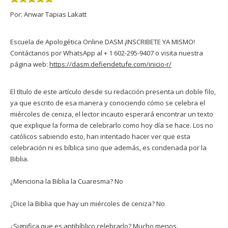
Por: Anwar Tapias Lakatt
Escuela de Apologética Online DASM ¡INSCRIBETE YA MISMO!
Contáctanos por WhatsApp al + 1 602-295-9407 o visita nuestra
página web:
https://dasm.defiendetufe.com/inicio-r/
El título de este artículo desde su redacción presenta un doble filo,
ya que escrito de esa manera y conociendo cómo se celebra el
miércoles de ceniza, el lector incauto esperará encontrar un texto
que explique la forma de celebrarlo como hoy día se hace. Los no
católicos sabiendo esto, han intentado hacer ver que esta
celebración ni es bíblica sino que además, es condenada por la
Biblia.
¿Menciona la Biblia la Cuaresma? No
¿Dice la Biblia que hay un miércoles de ceniza? No
¿Significa que es antibíblico celebrarlo? Mucho menos.