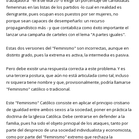
trabajadora" -el 8 de Marzo- o exigir un porcentaje de candidatas
femeninas en las listas de los partidos -lo cual en realidad es
denigrante, pues ocupan esos puestos por ser mujeres, no
porque sean capaces de desempeñarlo: un recurso
propagandístico más - y que contabiliza como éxito importante el
lanzar una campaña de carteles con el lema "A partes iguales".
Estas dos versiones del "Feminismo" son incorrectas, aunque en
distinto grado, pues la extrema es activa, la intermedia es pasiva.
Pero debe existir una respuesta correcta a este problema. Y es
una tercera postura, que aún no está articulada como tal, incluso
ni siquiera tiene nombre y que, provisionalmente, podría llamarse
"Feminismo" católico o tradicional.
Este "Feminismo" Católico consiste en aplicar el principio cristiano
de igualdad entre ambos sexos a la sociedad, poner en práctica la
doctrina de la Iglesia Católica. Debe centrarse en defender a la
familia, pues ha sido el objeto principal de los ataques, tanto por
parte del desprecio de una sociedad individualista y economicista,
como por parte del "Feminismo" extremo que rechaza la