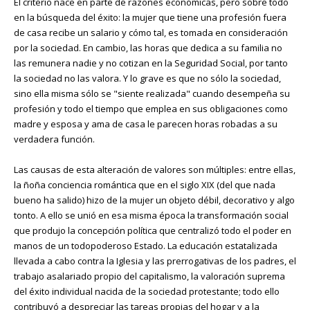
El criterio nace en parte de razones económicas, pero sobre todo
en la búsqueda del éxito: la mujer que tiene una profesión fuera
de casa recibe un salario y cómo tal, es tomada en consideración
por la sociedad. En cambio, las horas que dedica a su familia no
las remunera nadie y no cotizan en la Seguridad Social, por tanto
la sociedad no las valora. Y lo grave es que no sólo la sociedad,
sino ella misma sólo se "siente realizada" cuando desempeña su
profesión y todo el tiempo que emplea en sus obligaciones como
madre y esposa y ama de casa le parecen horas robadas a su
verdadera función.
Las causas de esta alteración de valores son múltiples: entre ellas,
la ñoña conciencia romántica que en el siglo XIX (del que nada
bueno ha salido) hizo de la mujer un objeto débil, decorativo y algo
tonto. A ello se unió en esa misma época la transformación social
que produjo la concepción política que centralizó todo el poder en
manos de un todopoderoso Estado. La educación estatalizada
llevada a cabo contra la Iglesia y las prerrogativas de los padres, el
trabajo asalariado propio del capitalismo, la valoración suprema
del éxito individual nacida de la sociedad protestante; todo ello
contribuyó a despreciar las tareas propias del hogar y a la