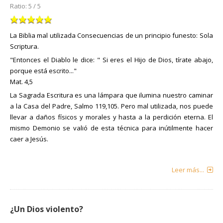
Ratio:
5
/
5
La Biblia mal utilizada Consecuencias de un principio funesto: Sola
Scriptura.
"Entonces el Diablo le dice: " Si eres el Hijo de Dios, tírate abajo,
porque está escrito..."
Mat. 4,5
La Sagrada Escritura es una lámpara que ilumina nuestro caminar
a la Casa del Padre, Salmo 119,105. Pero mal utilizada, nos puede
llevar a daños físicos y morales y hasta a la perdición eterna. El
mismo Demonio se valió de esta técnica para inútilmente hacer
caer a Jesús.
Leer más...
¿Un Dios violento?