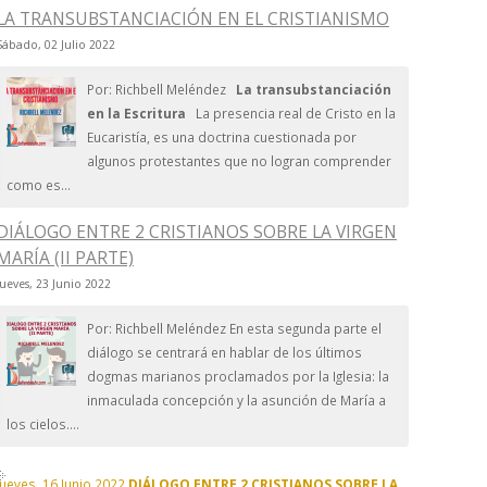
LA TRANSUBSTANCIACIÓN EN EL CRISTIANISMO
Sábado, 02 Julio 2022
Por: Richbell Meléndez
La transubstanciación
en la Escritura
La presencia real de Cristo en la
Eucaristía, es una doctrina cuestionada por
algunos protestantes que no logran comprender
como es...
DIÁLOGO ENTRE 2 CRISTIANOS SOBRE LA VIRGEN
MARÍA (II PARTE)
Jueves, 23 Junio 2022
Por: Richbell Meléndez En esta segunda parte el
diálogo se centrará en hablar de los últimos
dogmas marianos proclamados por la Iglesia: la
inmaculada concepción y la asunción de María a
los cielos....
Jueves, 16 Junio 2022
DIÁLOGO ENTRE 2 CRISTIANOS SOBRE LA