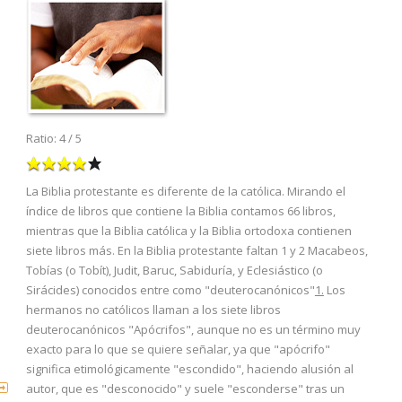
Ratio:
4
/
5
La Biblia protestante es diferente de la católica. Mirando el
índice de libros que contiene la Biblia contamos 66 libros,
mientras que la Biblia católica y la Biblia ortodoxa contienen
siete libros más. En la Biblia protestante faltan 1 y 2 Macabeos,
Tobías (o Tobít), Judit, Baruc, Sabiduría, y Eclesiástico (o
Sirácides) conocidos entre como "deuterocanónicos"
1.
Los
hermanos no católicos llaman a los siete libros
deuterocanónicos "Apócrifos", aunque no es un término muy
exacto para lo que se quiere señalar, ya que "apócrifo"
significa etimológicamente "escondido", haciendo alusión al
autor, que es "desconocido" y suele "esconderse" tras un