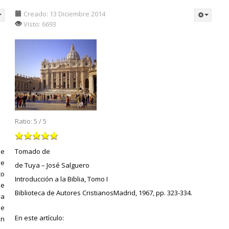
Creado: 13 Diciembre 2014
Visto: 6693
Ratio:
5
/
5
de
Tomado de
ve
de Tuya – José Salguero
to
Introducción a la Biblia, Tomo I
de
Biblioteca de Autores CristianosMadrid, 1967, pp. 323-334.
la
ee
En este artículo:
in