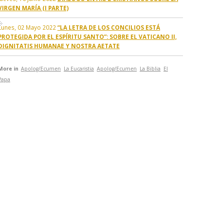
VIRGEN MARÍA (I PARTE)
Lunes, 02 Mayo 2022
“LA LETRA DE LOS CONCILIOS ESTÁ
PROTEGIDA POR EL ESPÍRITU SANTO”: SOBRE EL VATICANO II,
DIGNITATIS HUMANAE Y NOSTRA AETATE
More in
Apolog/Ecumen
La Eucaristia
Apolog/Ecumen
La Biblia
El
Papa