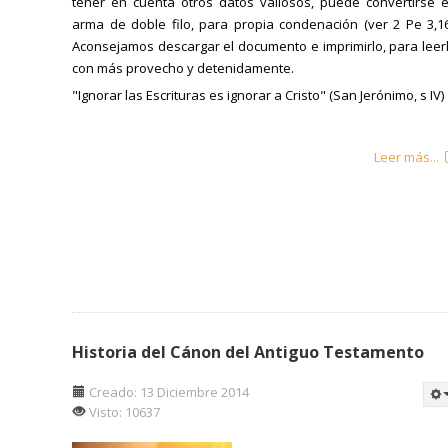
tener en cuenta otros datos valiosos, puede convertirse 
arma de doble filo, para propia condenación (ver 2 Pe 3,16
Aconsejamos descargar el documento e imprimirlo, para leer
con más provecho y detenidamente.
"Ignorar las Escrituras es ignorar a Cristo" (San Jerónimo, s IV)
Leer más...
Historia del Cánon del Antiguo Testamento
Creado: 13 Diciembre 2014
Visto: 10637