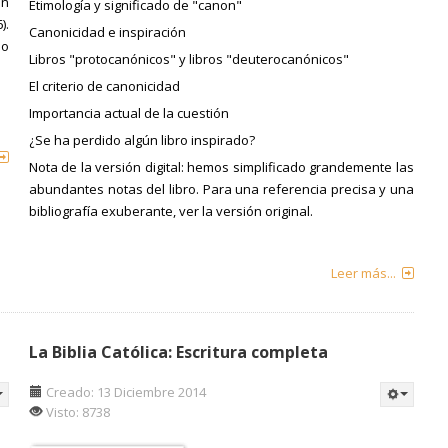
en
Etimología y significado de "canon"
).
Canonicidad e inspiración
lo
Libros "protocanónicos" y libros "deuterocanónicos"
El criterio de canonicidad
Importancia actual de la cuestión
¿Se ha perdido algún libro inspirado?
Nota de la versión digital: hemos simplificado grandemente las
abundantes notas del libro. Para una referencia precisa y una
bibliografía exuberante, ver la versión original.
Leer más...
La Biblia Católica: Escritura completa
Creado: 13 Diciembre 2014
Visto: 8738