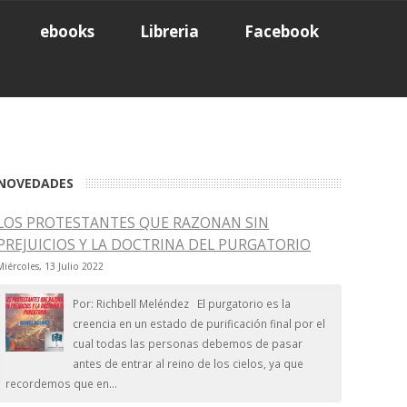
ebooks
Libreria
Facebook
NOVEDADES
LOS PROTESTANTES QUE RAZONAN SIN
PREJUICIOS Y LA DOCTRINA DEL PURGATORIO
Miércoles, 13 Julio 2022
Por: Richbell Meléndez El purgatorio es la
creencia en un estado de purificación final por el
cual todas las personas debemos de pasar
antes de entrar al reino de los cielos, ya que
recordemos que en...