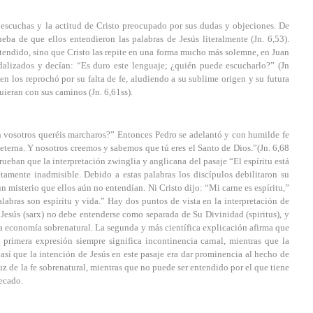
 escuchas y la actitud de Cristo preocupado por sus dudas y objeciones. De
ba de que ellos entendieron las palabras de Jesús literalmente (Jn. 6,53).
tendido, sino que Cristo las repite en una forma mucho más solemne, en Juan
dalizados y decían: “Es duro este lenguaje; ¿quién puede escucharlo?” (Jn
ien los reprochó por su falta de fe, aludiendo a su sublime origen y su futura
uieran con sus caminos (Jn. 6,61ss).
n vosotros queréis marcharos?” Entonces Pedro se adelantó y con humilde fe
eterna. Y nosotros creemos y sabemos que tú eres el Santo de Dios.”(Jn. 6,68
rueban que la interpretación zwinglia y anglicana del pasaje “El espíritu está
etamente inadmisible. Debido a estas palabras los discípulos debilitaron su
n misterio que ellos aún no entendían. Ni Cristo dijo: “Mi carne es espíritu,”
alabras son espíritu y vida.” Hay dos puntos de vista en la interpretación de
Jesús (sarx) no debe entenderse como separada de Su Divinidad (spiritus), y
la economía sobrenatural. La segunda y más científica explicación afirma que
a primera expresión siempre significa incontinencia carnal, mientras que la
sí que la intención de Jesús en este pasaje era dar prominencia al hecho de
uz de la fe sobrenatural, mientras que no puede ser entendido por el que tiene
ecado.