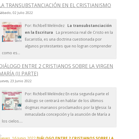
LA TRANSUBSTANCIACIÓN EN EL CRISTIANISMO
Sábado, 02 Julio 2022
Por: Richbell Meléndez
La transubstanciación
en la Escritura
La presencia real de Cristo en la
Eucaristía, es una doctrina cuestionada por
algunos protestantes que no logran comprender
como es...
DIÁLOGO ENTRE 2 CRISTIANOS SOBRE LA VIRGEN
MARÍA (II PARTE)
Jueves, 23 Junio 2022
Por: Richbell Meléndez En esta segunda parte el
diálogo se centrará en hablar de los últimos
dogmas marianos proclamados por la Iglesia: la
inmaculada concepción y la asunción de María a
los cielos....
Jueves, 16 Junio 2022
DIÁLOGO ENTRE 2 CRISTIANOS SOBRE LA