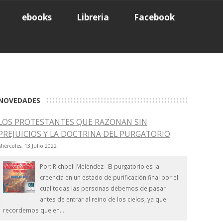
ebooks
Libreria
Facebook
NOVEDADES
LOS PROTESTANTES QUE RAZONAN SIN
PREJUICIOS Y LA DOCTRINA DEL PURGATORIO
Miércoles, 13 Julio 2022
Por: Richbell Meléndez El purgatorio es la
creencia en un estado de purificación final por el
cual todas las personas debemos de pasar
antes de entrar al reino de los cielos, ya que
recordemos que en...