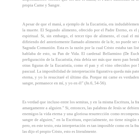
propia Carne y Sangre.
A pesar de que el maná, a ejemplo de la Eucaristía, era indudablement
la muerte. El Segundo alimento, ofrecido por el Padre Eterno, es el p
espiritual. Si, sin embargo, el tercer tipo de alimento, el cual el
difiriendo del anteriormente llamado alimento de la fe, no puede ser 
Sagrada Comunión. Esta es la razón por la cual Cristo estaba tan list
hablaba de esto, su Pan de Vida. El cardenal Bellarmino (De Eucha
prefiguración de la Eucaristía, ésta debía ser más que mero pan bendi
otras figuras de la Eucaristía, como el pan y el vino ofrecidos por
pascual. La imposibilidad de interpretación figurativa queda más pate
eterna, y yo lo resucitaré el último día. Porque mi carne es verdad
sangre, permanece en mí, y yo en él” (Jn.6, 54-56).
Es verdad que incluso entre los semitas, y en la misma Escritura, la fra
amargamente a alguien.” Si, entonces, las palabras de Jesús se debier
enemigos la vida eterna y una gloriosa resurrección como recompensa p
sangre de alguien,” en la Escritura, especialmente, no tiene ningún s
pero, en este texto, esta interpretación es tan imposible como en la 
las dijo el propio Cristo, esto es literalmente.