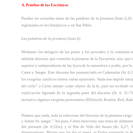
A. Pruebas de las Escrituras
Pueden ser extraídas tanto de las palabras de la promesa (Juan 6,26 s
registradas en los Sinópticos y en San Pablo.
Las palabras de la promesa (Juan 6).
Mediante los milagros de los panes y los pescados y la caminata sob
sublime discurso que contenía la promesa de la Eucaristía, sino qu
superior e independiente de las leyes de la naturaleza y podía, por lo
Carne y Sangre. Este discurso fue pronunciado en Cafarnaúm (Jn. 6,26-
los exegetas católicos tienen varias opiniones. Nada nos impide inter
del cielo” a Cristo mismo como objeto de la fe, para ser recibido e
explicación figurada de la segunda parte del discurso (Jn. 6, 51-7
inclusive algunos exegetas protestantes (Delitzsch, Kostlin, Keil, Kah
Primero que nada, toda la estructura del discurso de la promesa exige 
y beban Su sangre.” Así pues, Cristo menciona una terna de alimentos 
del presente (Jn. 6,32ss), y el Pan de Vida del futuro (Jn. 6,27; 
dispensadores:
Moisés
que les dio el maná,
el Padre
nutriendo la fe