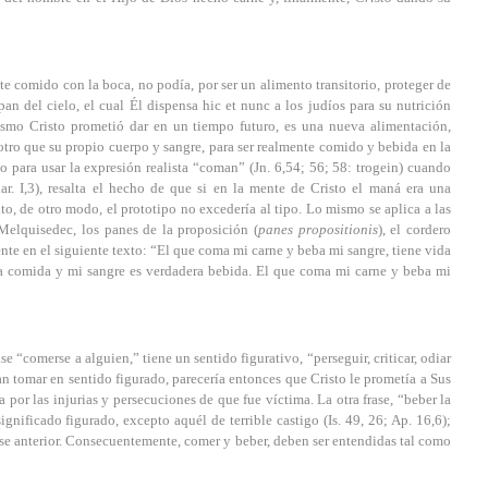
e comido con la boca, no podía, por ser un alimento transitorio, proteger de
an del cielo, el cual Él dispensa hic et nunc a los judíos para su nutrición
 mismo Cristo prometió dar en un tiempo futuro, es una nueva alimentación,
otro que su propio cuerpo y sangre, para ser realmente comido y bebida en la
o para usar la expresión realista “coman” (Jn. 6,54; 56; 58: trogein) cuando
r. I,3), resalta el hecho de que si en la mente de Cristo el maná era una
to, de otro modo, el prototipo no excedería al tipo. Lo mismo se aplica a las
 Melquisedec, los panes de la proposición (
panes propositionis
), el cordero
nte en el siguiente texto: “El que coma mi carne y beba mi sangre, tiene vida
era comida y mi sangre es verdadera bebida. El que coma mi carne y beba mi
se “comerse a alguien,” tiene un sentido figurativo, “perseguir, criticar, odiar
an tomar en sentido figurado, parecería entonces que Cristo le prometía a Sus
or las injurias y persecuciones de que fue víctima. La otra frase, “beber la
ignificado figurado, excepto aquél de terrible castigo (Is. 49, 26; Ap. 16,6);
frase anterior. Consecuentemente, comer y beber, deben ser entendidas tal como