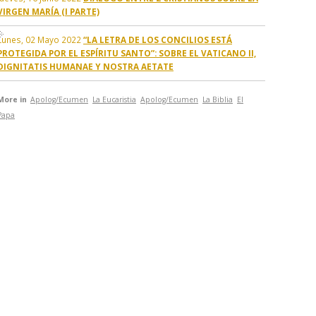
VIRGEN MARÍA (I PARTE)
Lunes, 02 Mayo 2022
“LA LETRA DE LOS CONCILIOS ESTÁ
PROTEGIDA POR EL ESPÍRITU SANTO”: SOBRE EL VATICANO II,
DIGNITATIS HUMANAE Y NOSTRA AETATE
More in
Apolog/Ecumen
La Eucaristia
Apolog/Ecumen
La Biblia
El
Papa