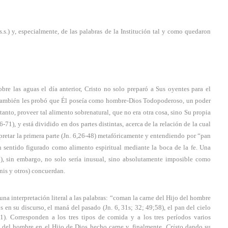
.s.) y, especialmente, de las palabras de la Institución tal y como quedaron
re las aguas el día anterior, Cristo no solo preparó a Sus oyentes para el
e también les probó que Él poseía como hombre-Dios Todopoderoso, un poder
 tanto, proveer tal alimento sobrenatural, que no era otra cosa, sino Su propia
71), y está dividido en dos partes distintas, acerca de la relación de la cual
pretar la primera parte (Jn. 6,26-48) metafóricamente y entendiendo por “pan
n sentido figurado como alimento espiritual mediante la boca de la fe. Una
1), sin embargo, no solo sería inusual, sino absolutamente imposible como
nis y otros) concuerdan.
una interpretación literal a las palabras: “coman la carne del Hijo del hombre
en su discurso, el maná del pasado (Jn. 6, 31s; 32; 49;58), el pan del cielo
51). Corresponden a los tres tipos de comida y a los tres períodos varios
 del hombre en el Hijo de Dios hecho carne y, finalmente,
Cristo
dando su