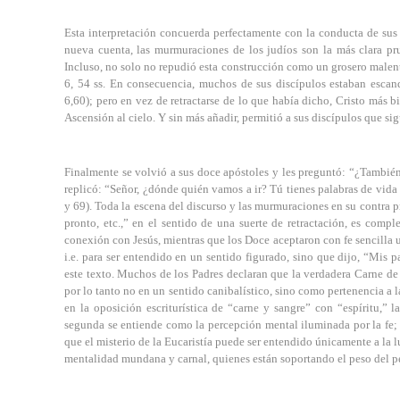
Esta interpretación concuerda perfectamente con la conducta de sus
nueva cuenta, las murmuraciones de los judíos son la más clara prue
Incluso, no solo no repudió esta construcción como un grosero malen
6, 54 ss. En consecuencia, muchos de sus discípulos estaban escan
6,60); pero en vez de retractarse de lo que había dicho, Cristo más b
Ascensión al cielo. Y sin más añadir, permitió a sus discípulos que sig
Finalmente se volvió a sus doce apóstoles y les preguntó: “¿Tambié
replicó: “Señor, ¿dónde quién vamos a ir? Tú tienes palabras de vida 
y 69). Toda la escena del discurso y las murmuraciones en su contra p
pronto, etc.,” en el sentido de una suerte de retractación, es compl
conexión con Jesús, mientras que los Doce aceptaron con fe sencilla u
i.e. para ser entendido en un sentido figurado, sino que dijo, “Mis p
este texto. Muchos de los Padres declaran que la verdadera Carne de 
por lo tanto no en un sentido canibalístico, sino como pertenencia a 
en la oposición escriturística de “carne y sangre” con “espíritu,” l
segunda se entiende como la percepción mental iluminada por la fe; a
que el misterio de la Eucaristía puede ser entendido únicamente a la l
mentalidad mundana y carnal, quienes están soportando el peso del p