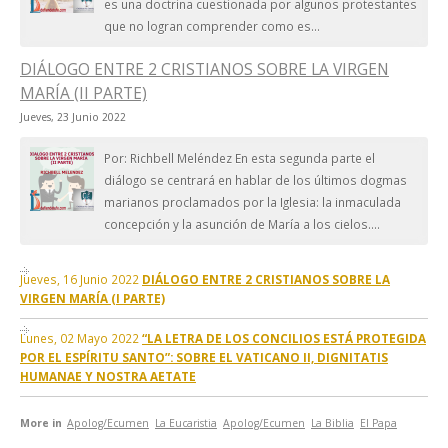
es una doctrina cuestionada por algunos protestantes
que no logran comprender como es...
DIÁLOGO ENTRE 2 CRISTIANOS SOBRE LA VIRGEN
MARÍA (II PARTE)
Jueves, 23 Junio 2022
Por: Richbell Meléndez En esta segunda parte el
diálogo se centrará en hablar de los últimos dogmas
marianos proclamados por la Iglesia: la inmaculada
concepción y la asunción de María a los cielos....
Jueves, 16 Junio 2022
DIÁLOGO ENTRE 2 CRISTIANOS SOBRE LA
VIRGEN MARÍA (I PARTE)
Lunes, 02 Mayo 2022
“LA LETRA DE LOS CONCILIOS ESTÁ PROTEGIDA
POR EL ESPÍRITU SANTO”: SOBRE EL VATICANO II, DIGNITATIS
HUMANAE Y NOSTRA AETATE
More in
Apolog/Ecumen
La Eucaristia
Apolog/Ecumen
La Biblia
El Papa