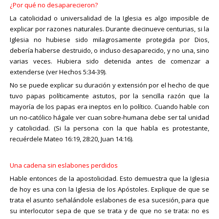
¿Por qué no desaparecieron?
La catolicidad o universalidad de la Iglesia es algo imposible de
explicar por razones naturales. Durante diecinueve centurias, si la
Iglesia no hubiese sido milagrosamente protegida por Dios,
debería haberse destruido, o incluso desaparecido, y no una, sino
varias veces. Hubiera sido detenida antes de comenzar a
extenderse (ver Hechos 5:34-39).
No se puede explicar su duración y extensión por el hecho de que
tuvo papas políticamente astutos, por la sencilla razón que la
mayoría de los papas era ineptos en lo político. Cuando hable con
un no-católico hágale ver cuan sobre-humana debe ser tal unidad
y catolicidad. (Si la persona con la que habla es protestante,
recuérdele Mateo 16:19, 28:20, Juan 14:16).
Una cadena sin eslabones perdidos
Hable entonces de la apostolicidad. Esto demuestra que la Iglesia
de hoy es una con la Iglesia de los Apóstoles. Explique de que se
trata el asunto señalándole eslabones de esa sucesión, para que
su interlocutor sepa de que se trata y de que no se trata: no es