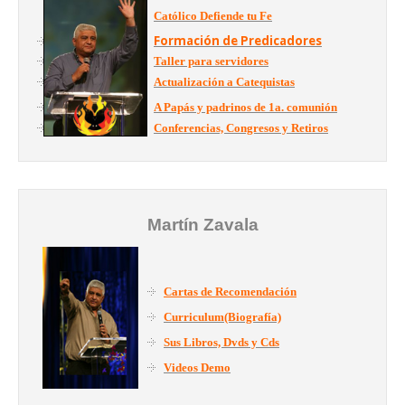
Católico Defiende tu Fe
Formación de Predicadores
Taller para servidores
Actualización a Catequistas
A Papás y padrinos de 1a. comunión
Conferencias, Congresos y Retiros
Martín Zavala
Cartas de Recomendación
Curriculum(Biografía)
Sus Libros, Dvds y Cds
Videos Demo