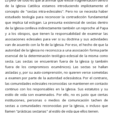
Lo peor de todo es que al afirmar que existe fragmentación dentro
de la Iglesia Católica estamos introduciendo implícitamente el
concepto de "sectas intra-eclesiales". Pero no se necesita haber
estudiado teología para reconocer la contradicción fundamental
que implica tal eslogan. La presunta existencial de sectas dentro
de la Iglesia conlleva indirectamente también un reproche al Papa
y a los obispos, que tienen la responsabilidad de examinar las
asociaciones eclesiales para ver si su doctrina y sus actividades
van de acuerdo con la fe de la Iglesia. Por eso, el hecho de que la
autoridad de la Iglesia no reconozca a una asociación forma parte
esencial de la determinación teológico-eclesial de la misma como
secta. Las sectas se encuentran fuera de la Iglesia (y también
fuera de los compromisos ecuménicos). Las sectas se hallan
aisladas y, por su auto-comprensión, no quieren verse sometidas
a examen por parte de la autoridad eclesiástica. Por el contrario,
las comunidades eclesiales reconocidas se mantienen en contacto
continuo con los responsables en la Iglesia. Sus estatutos y su
estilo de vida son examinados. Por ello, no es justo que ciertas
instituciones, personas o medios de comunicación tachen de
sectas a comunidades reconocidas por la Iglesia, o incluso que
llamen "prácticas sectarias" al estilo de vida que ellos tienen.