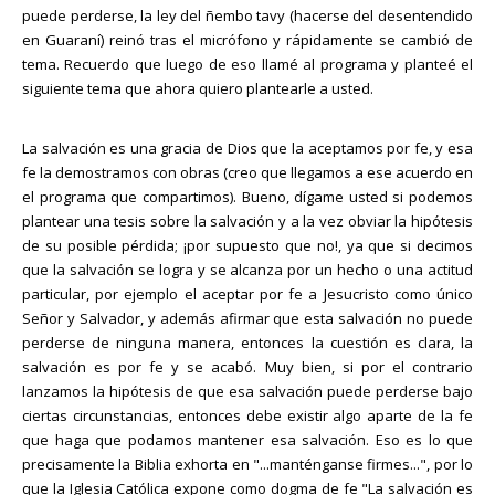
puede perderse, la ley del ñembo tavy (hacerse del desentendido
en Guaraní) reinó tras el micrófono y rápidamente se cambió de
tema. Recuerdo que luego de eso llamé al programa y planteé el
siguiente tema que ahora quiero plantearle a usted.
La salvación es una gracia de Dios que la aceptamos por fe, y esa
fe la demostramos con obras (creo que llegamos a ese acuerdo en
el programa que compartimos). Bueno, dígame usted si podemos
plantear una tesis sobre la salvación y a la vez obviar la hipótesis
de su posible pérdida; ¡por supuesto que no!, ya que si decimos
que la salvación se logra y se alcanza por un hecho o una actitud
particular, por ejemplo el aceptar por fe a Jesucristo como único
Señor y Salvador, y además afirmar que esta salvación no puede
perderse de ninguna manera, entonces la cuestión es clara, la
salvación es por fe y se acabó. Muy bien, si por el contrario
lanzamos la hipótesis de que esa salvación puede perderse bajo
ciertas circunstancias, entonces debe existir algo aparte de la fe
que haga que podamos mantener esa salvación. Eso es lo que
precisamente la Biblia exhorta en "...manténganse firmes...", por lo
que la Iglesia Católica expone como dogma de fe "La salvación es