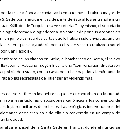
por la misma época escribía también a Roma: "El rabino mayor de
 S. Sede por la ayuda eficaz de parte de ésta al lograr transferir un
uan XXIII- desde Turquía a su vez refería: "Hoy mismo, el secretario
ido a agradecerme y a agradecer a la Santa Sede por sus acciones en
lli en junio trasmitía dos cartas que le habían sido enviadas, una en
 la otra en que se agradecía por la obra de socorro realizada por el
or Juan Pablo II -.
 desembarco de los aliados en Sicilia, el bombardeo de Roma, el relevo
llevaban al Vaticano - según Blet - a una "confrontación directa con
 su policía de Estado, con la Gestapo". El embajador alemán ante la
Papa o las represalias de Hitler serían violentísimas.
s de Pío XII fueron los hebreos que se encontraban en la ciudad.
 había levantado las disposiciones canónicas a los conventos de
e refugiaron millares de hebreos. Las enérgicas intervenciones del
alemanes decidieron salir de ella sin convertirla en un campo de
ban la ciudad.
", analiza el papel de la Santa Sede en Francia, donde el nuncio se