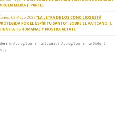
VIRGEN MARÍA (I PARTE)
Lunes, 02 Mayo 2022
“LA LETRA DE LOS CONCILIOS ESTÁ
PROTEGIDA POR EL ESPÍRITU SANTO”: SOBRE EL VATICANO II,
DIGNITATIS HUMANAE Y NOSTRA AETATE
More in
Apolog/Ecumen
La Eucaristia
Apolog/Ecumen
La Biblia
El
Papa