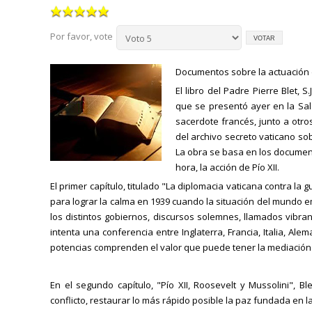
Por favor, vote
Documentos sobre la actuación d
El libro del Padre Pierre Blet, 
que se presentó ayer en la Sa
sacerdote francés, junto a otro
del archivo secreto vaticano so
La obra se basa en los document
hora, la acción de Pío XII.
El primer capítulo, titulado "La diplomacia vaticana contra la
para lograr la calma en 1939 cuando la situación del mundo 
los distintos gobiernos, discursos solemnes, llamados vibra
intenta una conferencia entre Inglaterra, Francia, Italia, Alem
potencias comprenden el valor que puede tener la mediación 
En el segundo capítulo, "Pío XII, Roosevelt y Mussolini", B
conflicto, restaurar lo más rápido posible la paz fundada en la j