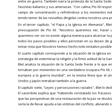
entre en guerra. También narra la protesta de la Santa Sede 
fascistas italianos y sus amenazas. "Con calma, Pío XII respo
campo de concentración y refiriéndose a los momentos más
tenido temor de las revueltas dirigidas contra nosotros una pr
En el tercer capítulo, "el Papa y la Iglesia en Alemania", Bl
preocupación de Pío XII. "Nosotros queremos ver, hacer 
queremos ver sin no existe alguna manera para alcanzar la p
todos los pasos posibles y ellos persistan en su deseo de
tomar nota que Nosotros hemos hecho todo tentativo posible p
El cuarto capítulo corresponde a la situación de la Iglesia en
estrategia de exterminar la religión y la firme actitud de la Sa
Blet analiza la situación de la Santa Sede frente a lo que e
tornaban por momentos en una verdadera cruzpara Pío XII, qu
europea a la guerra mundial", en la misma línea que el ante
Unidos y Japón entraban también a la guerra.
El capítulo siete, "Leyes y persecuciones raciales", Blet lo de
El sacerdote explica que "habiendo constatado los fracasos 
que las perspectivas de una restauración de la paz se disolv
sería la de llevar ayuda a las víctimas del conflicto, aliviando