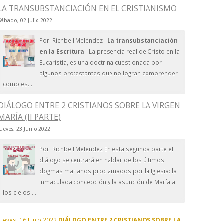
LA TRANSUBSTANCIACIÓN EN EL CRISTIANISMO
Sábado, 02 Julio 2022
Por: Richbell Meléndez
La transubstanciación
en la Escritura
La presencia real de Cristo en la
Eucaristía, es una doctrina cuestionada por
algunos protestantes que no logran comprender
como es...
DIÁLOGO ENTRE 2 CRISTIANOS SOBRE LA VIRGEN
MARÍA (II PARTE)
Jueves, 23 Junio 2022
Por: Richbell Meléndez En esta segunda parte el
diálogo se centrará en hablar de los últimos
dogmas marianos proclamados por la Iglesia: la
inmaculada concepción y la asunción de María a
los cielos....
Jueves, 16 Junio 2022
DIÁLOGO ENTRE 2 CRISTIANOS SOBRE LA