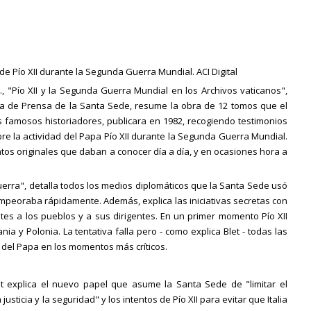
e Pío XII durante la Segunda Guerra Mundial. ACI Digital
S.J., "Pío XII y la Segunda Guerra Mundial en los Archivos vaticanos",
la de Prensa de la Santa Sede, resume la obra de 12 tomos que el
s famosos historiadores, publicara en 1982, recogiendo testimonios
bre la actividad del Papa Pío XII durante la Segunda Guerra Mundial.
os originales que daban a conocer día a día, y en ocasiones hora a
 guerra", detalla todos los medios diplomáticos que la Santa Sede usó
empeoraba rápidamente. Además, explica las iniciativas secretas con
ntes a los pueblos y a sus dirigentes. En un primer momento Pío XII
ania y Polonia. La tentativa falla pero - como explica Blet - todas las
del Papa en los momentos más críticos.
let explica el nuevo papel que asume la Santa Sede de "limitar el
usticia y la seguridad" y los intentos de Pío XII para evitar que Italia