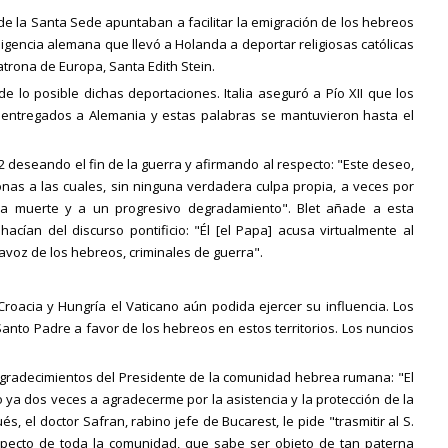
 de la Santa Sede apuntaban a facilitar la emigración de los hebreos
sigencia alemana que llevó a Holanda a deportar religiosas católicas
trona de Europa, Santa Edith Stein.
 lo posible dichas deportaciones. Italia aseguró a Pío XII que los
n entregados a Alemania y estas palabras se mantuvieron hasta el
2 deseando el fin de la guerra y afirmando al respecto: "Este deseo,
nas a las cuales, sin ninguna verdadera culpa propia, a veces por
la muerte y a un progresivo degradamiento". Blet añade a esta
hacían del discurso pontificio: "Él [el Papa] acusa virtualmente al
avoz de los hebreos, criminales de guerra".
roacia y Hungría el Vaticano aún podida ejercer su influencia. Los
 Santo Padre a favor de los hebreos en estos territorios. Los nuncios
s agradecimientos del Presidente de la comunidad hebrea rumana: "El
o ya dos veces a agradecerme por la asistencia y la protección de la
, el doctor Safran, rabino jefe de Bucarest, le pide "trasmitir al S.
specto de toda la comunidad, que sabe ser objeto de tan paterna