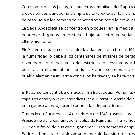
Con respecto a los judíos, los primeros tentativos del Papa y
a otros países aunque no siempre se tuvo éxito por la intran
de raza judía a los campos de concentración como la actual pa
La Sede Apostólica se concentró en bloquear en la medida de
hebreos refugiados en territorios bajo su control no sería
último momento.
Pío XII terminaba su discurso de Navidad en diciembre de 194
la humanidad lo debe a los centenares de millares de perso
razones de nacionalidad o de estirpe, son destinados a 
declaración el comentario que los servicios secretos nazis 
pueblo alemán de injusticia contra los hebreos y se hace port
El Papa se concentraba en actuar. En Eslovaquia, Rumania, C
capítulos ocho y nueve losdedica Blet a ilustrar la acción del
en algunos casos lograron bloquear las deportaciones.
El nuncio en Bucarest el 14 de febrero de 1943 trasmitía lo
Presidente de la comunidad israelita de Rumania ... ha venid
S. Sede a favor de sus correligionarios". Dos semanas después
Padre el homenaje de devoción y los saludos sinceros, re