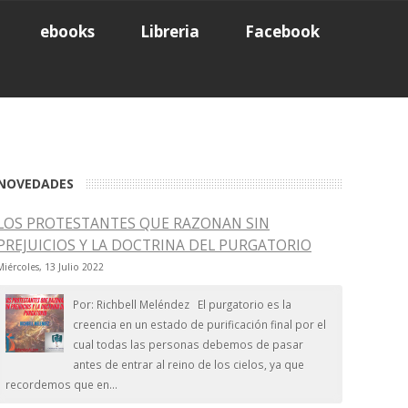
ebooks
Libreria
Facebook
NOVEDADES
LOS PROTESTANTES QUE RAZONAN SIN
PREJUICIOS Y LA DOCTRINA DEL PURGATORIO
Miércoles, 13 Julio 2022
Por: Richbell Meléndez El purgatorio es la
creencia en un estado de purificación final por el
cual todas las personas debemos de pasar
antes de entrar al reino de los cielos, ya que
recordemos que en...