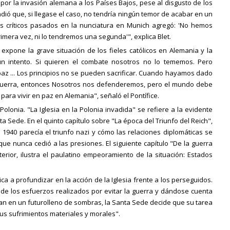
por la invasión alemana a los Países Bajos, pese al disgusto de los
ndió que, si llegase el caso, no tendría ningún temor de acabar en un
 críticos pasados en la nunciatura en Munich agregó: 'No hemos
imera vez, ni lo tendremos una segunda'", explica Blet.
et expone la grave situación de los fieles católicos en Alemania y la
un intento. Si quieren el combate nosotros no lo tememos. Pero
az ... Los principios no se pueden sacrificar. Cuando hayamos dado
 guerra, entonces Nosotros nos defenderemos, pero el mundo debe
ara vivir en paz en Alemania", señaló el Pontífice.
 Polonia. "La Iglesia en la Polonia invadida" se refiere a la evidente
nta Sede. En el quinto capítulo sobre "La época del Triunfo del Reich",
n 1940 parecía el triunfo nazi y cómo las relaciones diplomáticas se
e nunca cedió a las presiones. El siguiente capítulo "De la guerra
rior, ilustra el paulatino empeoramiento de la situación: Estados
dica a profundizar en la acción de la Iglesia frente a los perseguidos.
de los esfuerzos realizados por evitar la guerra y dándose cuenta
ían en un futurolleno de sombras, la Santa Sede decide que su tarea
 sus sufrimientos materiales y morales".