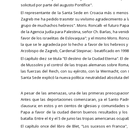
solicitud por parte del augusto Pontífice".
El representante de la Santa Sede en Croacia más o menos 
Zagreb me ha pedido trasmitir su vivísimo agradecimiento a la
grupo de muchachos hebreos". Mons. Roncalli -el futuro Papa J
de la Agencia Judía para Palestina, señor Ch. Barlas, ha ven
favor de los israelitas de Eslovaquia"; y el mismo Mons. Ronca
la que se le agradecía por lo hecho a favor de los hebreos y
Arzobispo de Zagreb, Cardenal Stepinac - beatificado en 1998 p
El capítulo diez se titula "El destino de la Ciudad Eterna". El
de Mussolini y el control de las tropas alemanas sobre Roma, 
las fuerzas del Reich, con su ejército, con la Wermacht, con
Santa Sede explicó la nueva política: neutralidad absoluta del 
A pesar de las amenazas, una de las primeras preocupacione
Antes que las deportaciones comenzaran, ya el Santo Padre
clausura; en estos y en cientos de iglesias y comunidades s
Papa a favor de la ciudad dieron buenos resultados y los 
batalla. Entre el 4 y el 5 de junio las tropas americanas ocupa
El capítulo once del libro de Blet, "Los sucesos en Francia