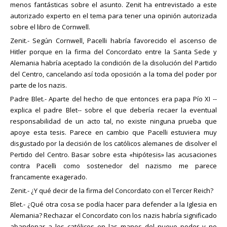
menos fantásticas sobre el asunto. Zenit ha entrevistado a este
autorizado experto en el tema para tener una opinión autorizada
sobre el libro de Cornwell.
Zenit.- Según Cornwell, Pacelli habría favorecido el ascenso de
Hitler porque en la firma del Concordato entre la Santa Sede y
Alemania habría aceptado la condición de la disolución del Partido
del Centro, cancelando así toda oposición a la toma del poder por
parte de los nazis.
Padre Blet.- Aparte del hecho de que entonces era papa Pío XI --
explica el padre Blet-- sobre el que debería recaer la eventual
responsabilidad de un acto tal, no existe ninguna prueba que
apoye esta tesis. Parece en cambio que Pacelli estuviera muy
disgustado por la decisión de los católicos alemanes de disolver el
Pertido del Centro. Basar sobre esta «hipótesis» las acusaciones
contra Pacelli como sostenedor del nazismo me parece
francamente exagerado.
Zenit.- ¿Y qué decir de la firma del Concordato con el Tercer Reich?
Blet.- ¿Qué otra cosa se podía hacer para defender a la Iglesia en
Alemania? Rechazar el Concordato con los nazis habría significado
abandonar a los católicos en las manos del nuevo poder y no