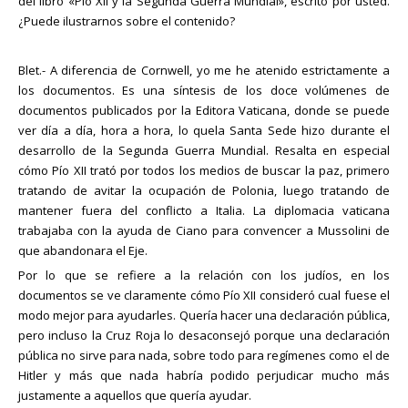
del libro «Pío XII y la Segunda Guerra Mundial», escrito por usted.
¿Puede ilustrarnos sobre el contenido?
Blet.- A diferencia de Cornwell, yo me he atenido estrictamente a
los documentos. Es una síntesis de los doce volúmenes de
documentos publicados por la Editora Vaticana, donde se puede
ver día a día, hora a hora, lo quela Santa Sede hizo durante el
desarrollo de la Segunda Guerra Mundial. Resalta en especial
cómo Pío XII trató por todos los medios de buscar la paz, primero
tratando de avitar la ocupación de Polonia, luego tratando de
mantener fuera del conflicto a Italia. La diplomacia vaticana
trabajaba con la ayuda de Ciano para convencer a Mussolini de
que abandonara el Eje.
Por lo que se refiere a la relación con los judíos, en los
documentos se ve claramente cómo Pío XII consideró cual fuese el
modo mejor para ayudarles. Quería hacer una declaración pública,
pero incluso la Cruz Roja lo desaconsejó porque una declaración
pública no sirve para nada, sobre todo para regímenes como el de
Hitler y más que nada habría podido perjudicar mucho más
justamente a aquellos que quería ayudar.