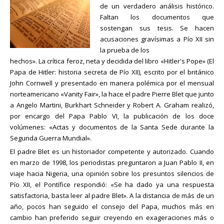
de un verdadero análisis histórico.
Faltan los documentos que
sostengan sus tesis. Se hacen
acusaciones gravísimas a Pío XII sin
la prueba de los
hechos». La crítica feroz, neta y decidida del libro «Hitler's Pope» (El
Papa de Hitler: historia secreta de Pío XII), escrito por el británico
John Cornwell y presentado en manera polémica por el mensual
norteamericano «Vanity Fair», la hace el padre Pierre Blet que junto
a Angelo Martini, Burkhart Schneider y Robert A. Graham realizó,
por encargo del Papa Pablo VI, la publicación de los doce
volúmenes: «Actas y documentos de la Santa Sede durante la
Segunda Guerra Mundial».
El padre Blet es un historiador competente y autorizado. Cuando
en marzo de 1998, los periodistas preguntaron a Juan Pablo II, en
viaje hacia Nigeria, una opinión sobre los presuntos silencios de
Pío XII, el Pontífice respondió: «Se ha dado ya una respuesta
satisfactoria, basta leer al padre Blet». A la distancia de más de un
año, pocos han seguido el consejo del Papa, muchos más en
cambio han preferido seguir creyendo en exageraciones más o