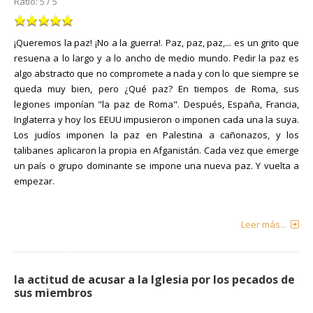
Ratio:
5
/
5
¡Queremos la paz! ¡No a la guerra!. Paz, paz, paz,... es un grito que
resuena a lo largo y a lo ancho de medio mundo. Pedir la paz es
algo abstracto que no compromete a nada y con lo que siempre se
queda muy bien, pero ¿Qué paz? En tiempos de Roma, sus
legiones imponían "la paz de Roma". Después, España, Francia,
Inglaterra y hoy los EEUU impusieron o imponen cada una la suya.
Los judíos imponen la paz en Palestina a cañonazos, y los
talibanes aplicaron la propia en Afganistán. Cada vez que emerge
un país o grupo dominante se impone una nueva paz. Y vuelta a
empezar.
Leer más...
la actitud de acusar a la Iglesia por los pecados de
sus miembros