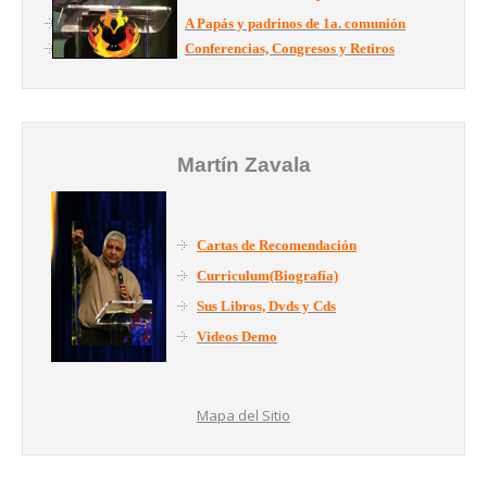
A Papás y padrinos de 1a. comunión
Conferencias, Congresos y Retiros
Martín Zavala
Cartas de Recomendación
Curriculum(Biografía)
Sus Libros, Dvds y Cds
Videos Demo
Mapa del Sitio