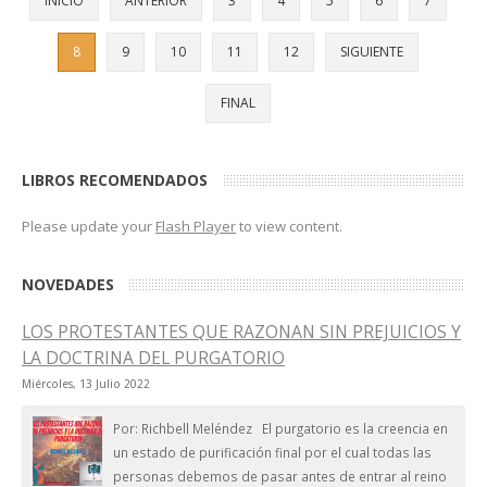
INICIO
ANTERIOR
3
4
5
6
7
8
9
10
11
12
SIGUIENTE
FINAL
LIBROS RECOMENDADOS
Please update your
Flash Player
to view content.
NOVEDADES
LOS PROTESTANTES QUE RAZONAN SIN PREJUICIOS Y
LA DOCTRINA DEL PURGATORIO
Miércoles, 13 Julio 2022
Por: Richbell Meléndez El purgatorio es la creencia en
un estado de purificación final por el cual todas las
personas debemos de pasar antes de entrar al reino