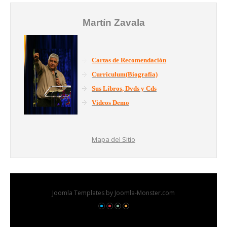
Martín Zavala
Cartas de Recomendación
Curriculum(Biografía)
Sus Libros, Dvds y Cds
Videos Demo
Mapa del Sitio
Joomla Templates
by Joomla-Monster.com