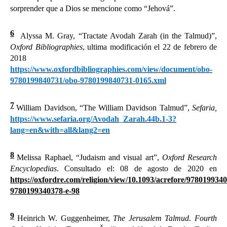
sorprender que a Dios se mencione como “Jehová”.
6
Alyssa M. Gray, “Tractate Avodah Zarah (in the Talmud)”,
Oxford Bibliographies
, ultima modificación el 22 de febrero de
2018
https://www.oxfordbibliographies.com/view/document/obo-
9780199840731/obo-9780199840731-0165.xml
7
William Davidson, “The William Davidson Talmud”,
Sefaria,
https://www.sefaria.org/Avodah_Zarah.44b.1-3?
lang=en&with=all&lang2=en
8
Melissa Raphael, “Judaism and visual art”,
Oxford Research
Encyclopedias
.
Consultado el: 08 de agosto de 2020 en
https://oxfordre.com/religion/view/10.1093/acrefore/978019934
9780199340378-e-98
9
Heinrich W. Guggenheimer,
The Jerusalem Talmud. Fourth