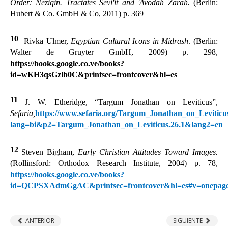
Order: Neziqin. Tractates Ševi'it and 'Avodah Zarah.
(Berlin:
Hubert & Co. GmbH & Co, 2011) p. 369
10
Rivka Ulmer,
Egyptian Cultural Icons in Midrash
. (Berlin:
Walter de Gruyter GmbH, 2009) p. 298,
https://books.google.co.ve/books?
id=wKH3qsGzlb0C&printsec=frontcover&hl=es
11
J. W. Etheridge, “Targum Jonathan on Leviticus
”,
Sefaria,
https://www.sefaria.org/Targum_Jonathan_on_Leviticu
lang=bi&p2=Targum_Jonathan_on_Leviticus.26.1&lang2=en
12
Steven Bigham,
Early Christian Attitudes Toward Images.
(Rollinsford: Orthodox Research Institute, 2004) p. 78,
https://books.google.co.ve/books?
id=QCPSXAdmGgAC&printsec=frontcover&hl=es#v=onepage
ANTERIOR
SIGUIENTE