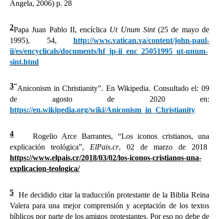
Angela, 2006) p. 28
2
Papa Juan Pablo II, encíclica
Ut Unum Sint
(25 de mayo de
1995), 54,
http://www.vatican.va/content/john-paul-
ii/es/encyclicals/documents/hf_jp-ii_enc_25051995_ut-unum-
sint.html
3
“
Aniconism in Christianity”. En Wikipedia.
Consultado el: 09
de agosto de 2020 en:
https://en.wikipedia.org/wiki/Aniconism_in_Christianity
4
Rogelio Arce Barrantes, “Los iconos cristianos, una
explicación teológica”,
ElPais.cr
, 02 de marzo de 2018
https://www.elpais.cr/2018/03/02/los-iconos-cristianos-una-
explicacion-teologica/
5
He decidido citar la traducción protestante de la Biblia Reina
Valera para una mejor comprensión y aceptación de los textos
bíblicos por parte de los amigos protestantes. Por eso no debe de