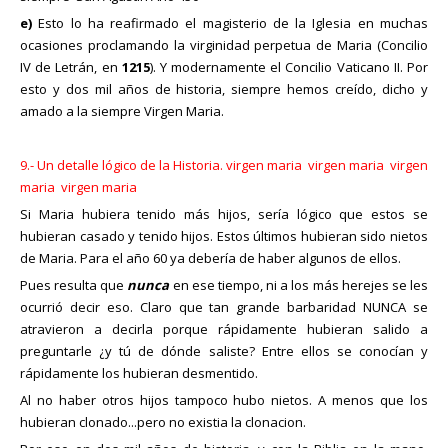
e)
Esto lo ha reafirmado el magisterio de la Iglesia en muchas
ocasiones proclamando la virginidad perpetua de Maria (Concilio
IV de Letrán, en
1215
). Y modernamente el Concilio Vaticano II. Por
esto y dos mil años de historia, siempre hemos creído, dicho y
amado a la siempre Virgen Maria.
9.- Un detalle lógico de la Historia. virgen maria virgen maria virgen
maria virgen maria
Si Maria hubiera tenido más hijos, sería lógico que estos se
hubieran casado y tenido hijos. Estos últimos hubieran sido nietos
de Maria. Para el año 60 ya debería de haber algunos de ellos.
Pues resulta que
nunca
en ese tiempo, ni a los más herejes se les
ocurrió decir eso. Claro que tan grande barbaridad NUNCA se
atravieron a decirla porque rápidamente hubieran salido a
preguntarle ¿y tú de dónde saliste? Entre ellos se conocían y
rápidamente los hubieran desmentido.
Al no haber otros hijos tampoco hubo nietos. A menos que los
hubieran clonado...pero no existia la clonacion.