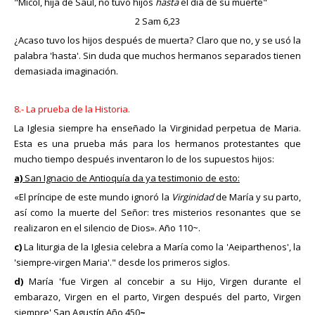
"Micol, hija de Saúl, no tuvo hijos
hasta
el día de su muerte"
2 Sam 6,23
¿Acaso tuvo los hijos después de muerta? Claro que no, y se usó la
palabra 'hasta'. Sin duda que muchos hermanos separados tienen
demasiada imaginación.
8.- La prueba de la Historia.
La Iglesia siempre ha enseñado la Virginidad perpetua de Maria.
Esta es una prueba más para los hermanos protestantes que
mucho tiempo después inventaron lo de los supuestos hijos:
a)
San Ignacio de Antioquía da ya testimonio de esto:
«El príncipe de este mundo ignoró la
Virginidad
de María y su parto,
así como la muerte del Señor: tres misterios resonantes que se
realizaron en el silencio de Dios». Año 110~.
c)
La liturgia de la Iglesia celebra a María como la 'Aeiparthenos', la
'siempre-virgen Maria'." desde los primeros siglos.
d)
María 'fue Virgen al concebir a su Hijo, Virgen durante el
embarazo, Virgen en el parto, Virgen después del parto, Virgen
siempre' San Agustín Año 450
~