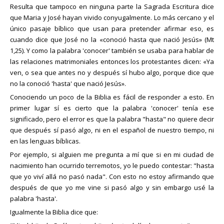
Resulta que tampoco en ninguna parte la Sagrada Escritura dice
que Maria y José hayan vivido conyugalmente. Lo más cercano y el
único pasaje bíblico que usan para pretender afirmar eso, es
cuando dice que José no la «conoció hasta que nació Jesús» (Mt
1,25). Y como la palabra 'conocer' también se usaba para hablar de
las relaciones matrimoniales entonces los protestantes dicen: «Ya
ven, o sea que antes no y después sí hubo algo, porque dice que
no la conoció 'hasta' que nació Jesús».
Conociendo un poco de la Biblia es fácil de responder a esto. En
primer lugar sí es cierto que la palabra 'conocer' tenía ese
significado, pero el error es que la palabra "hasta" no quiere decir
que después sí pasó algo, ni en el español de nuestro tiempo, ni
en las lenguas bíblicas.
Por ejemplo, si alguien me pregunta a mí que si en mi ciudad de
nacimiento han ocurrido terremotos, yo le puedo contestar: "hasta
que yo viví allá no pasó nada". Con esto no estoy afirmando que
después de que yo me vine si pasó algo y sin embargo usé la
palabra 'hasta'.
Igualmente la Biblia dice que: