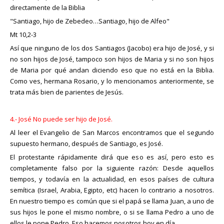
directamente de la Biblia
"Santiago, hijo de Zebedeo…Santiago, hijo de Alfeo"
Mt 10,2-3
Así que ninguno de los dos Santiagos (Jacobo) era hijo de José, y si
no son hijos de José, tampoco son hijos de Maria y si no son hijos
de Maria por qué andan diciendo eso que no está en la Biblia.
Como ves, hermana Rosario, y lo mencionamos anteriormente, se
trata más bien de parientes de Jesús.
4.- José No puede ser hijo de José.
Al leer el Evangelio de San Marcos encontramos que el segundo
supuesto hermano, después de Santiago, es José.
El protestante rápidamente dirá que eso es así, pero esto es
completamente falso por la siguiente razón: Desde aquellos
tiempos, y todavía en la actualidad, en esos países de cultura
semítica (Israel, Arabia, Egipto, etc) hacen lo contrario a nosotros.
En nuestro tiempo es común que si el papá se llama Juan, a uno de
sus hijos le pone el mismo nombre, o si se llama Pedro a uno de
ellos le pone Pedro. Eso hacemos nosotros hoy en día.