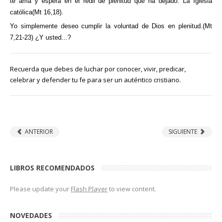
te ama y espera en el redil de plenitud que ha dejado: La Iglesia
católica(Mt 16,18).
Yo simplemente deseo cumplir la voluntad de Dios en plenitud.(Mt
7,21-23) ¿Y usted...?
Recuerda que debes de luchar por conocer, vivir, predicar,
celebrar y defender tu fe para ser un auténtico cristiano.
ANTERIOR
SIGUIENTE
LIBROS RECOMENDADOS
Please update your
Flash Player
to view content.
NOVEDADES