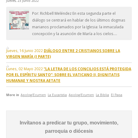
Jueves, 23 Junio 2022
Por: Richbell Meléndez En esta segunda parte el
diálogo se centrará en hablar de los últimos dogmas
marianos proclamados por la Iglesia: la inmaculada
concepción y la asunción de María a los cielos....
Jueves, 16 Junio 2022
DIÁLOGO ENTRE 2 CRISTIANOS SOBRE LA
VIRGEN MARÍA (I PARTE)
Lunes, 02 Mayo 2022
“LA LETRA DE LOS CONCILIOS ESTÁ PROTEGIDA
POR EL ESPÍRITU SANTO”: SOBRE EL VATICANO II, DIGNITATIS
HUMANAE Y NOSTRA AETATE
More in
Apolog/Ecumen
La Eucaristia
Apolog/Ecumen
La Biblia
El Papa
Invítanos a predicar tu grupo, movimiento,
parroquia o diócesis