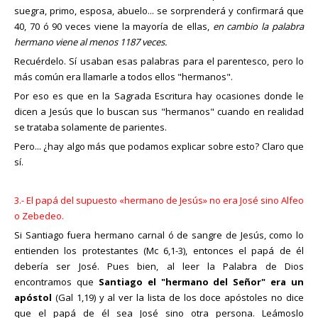
suegra, primo, esposa, abuelo... se sorprenderá y confirmará que
40, 70 ó 90 veces viene la mayoría de ellas,
en cambio la palabra
hermano viene al menos 1187 veces.
Recuérdelo. Sí usaban esas palabras para el parentesco, pero lo
más común era llamarle a todos ellos "hermanos".
Por eso es que en la Sagrada Escritura hay ocasiones donde le
dicen a Jesús que lo buscan sus "hermanos" cuando en realidad
se trataba solamente de parientes.
Pero... ¿hay algo más que podamos explicar sobre esto? Claro que
sí.
3.- El papá del supuesto «hermano de Jesús» no era José sino Alfeo
o Zebedeo.
Si Santiago fuera hermano carnal ó de sangre de Jesús, como lo
entienden los protestantes (Mc 6,1-3), entonces el papá de él
debería ser José. Pues bien, al leer la Palabra de Dios
encontramos que
Santiago el "hermano del Señor" era un
apóstol
(Gal 1,19) y al ver la lista de los doce apóstoles no dice
que el papá de él sea José sino otra persona. Leámoslo