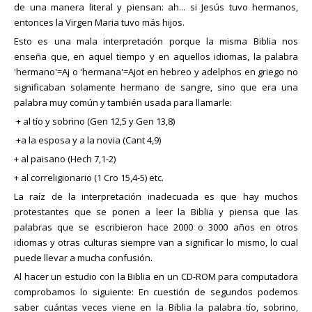
de una manera literal y piensan: ah... si Jesús tuvo hermanos,
entonces la Virgen Maria tuvo más hijos.
Esto es una mala interpretación porque la misma Biblia nos
enseña que, en aquel tiempo y en aquellos idiomas, la palabra
'hermano'=Aj o 'hermana'=Ajot en hebreo y adelphos en griego no
significaban solamente hermano de sangre, sino que era una
palabra muy común y también usada para llamarle:
+ al tío y sobrino (Gen 12,5 y Gen 13,8)
+a la esposa y a la novia (Cant 4,9)
+ al paisano (Hech 7,1-2)
+ al correligionario (1 Cro 15,4-5) etc.
La raíz de la interpretación inadecuada es que hay muchos
protestantes que se ponen a leer la Biblia y piensa que las
palabras que se escribieron hace 2000 o 3000 años en otros
idiomas y otras culturas siempre van a significar lo mismo, lo cual
puede llevar a mucha confusión.
Al hacer un estudio con la Biblia en un CD-ROM para computadora
comprobamos lo siguiente: En cuestión de segundos podemos
saber cuántas veces viene en la Biblia la palabra tío, sobrino,