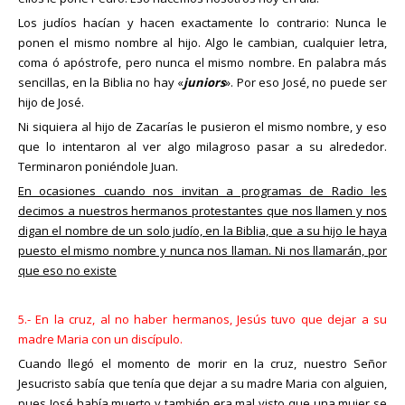
Los judíos hacían y hacen exactamente lo contrario: Nunca le
ponen el mismo nombre al hijo. Algo le cambian, cualquier letra,
coma ó apóstrofe, pero nunca el mismo nombre. En palabra más
sencillas, en la Biblia no hay «
juniors
». Por eso José, no puede ser
hijo de José.
Ni siquiera al hijo de Zacarías le pusieron el mismo nombre, y eso
que lo intentaron al ver algo milagroso pasar a su alrededor.
Terminaron poniéndole Juan.
En ocasiones cuando nos invitan a programas de Radio les
decimos a nuestros hermanos protestantes que nos llamen y nos
digan el nombre de un solo judío, en la Biblia, que a su hijo le haya
puesto el mismo nombre y nunca nos llaman. Ni nos llamarán, por
que eso no existe
5.- En la cruz, al no haber hermanos, Jesús tuvo que dejar a su
madre Maria con un discípulo.
Cuando llegó el momento de morir en la cruz, nuestro Señor
Jesucristo sabía que tenía que dejar a su madre Maria con alguien,
pues José había muerto y también era mal visto que una mujer se