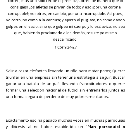
corren, mas uno solo recibe el premio? ¡Corred de manera que lo
consigáis! Los atletas se privan de todo; y eso ¡por una corona
corruptible!; nosotros, en cambio, por una incorruptible. Así pues,
yo corro, no como a la ventura; y ejerzo el pugilato, no como dando
golpes en el vacío, sino que golpeo mi cuerpo y lo esclavizo; no sea
que, habiendo proclamado a los demás, resulte yo mismo
descalificado.
1 Cor 9,24-27
Salir a cazar elefantes llevando un rifle para matar patos; Querer
triunfar en una empresa sin tener una estrategia a seguir; Buscar
ganar una batalla de un país llevando francotiradores o querer
formar una selección nacional de futbol sin entrenarlos juntos es
una forma segura de perder o de muy pobres resultados.
Exactamento eso ha pasado muchas veces en muchas parroquias
y diócesis al no haber establecido un "
Plan parroquial o