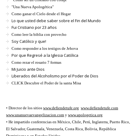
"Una Nueva Apologética"
Como ganar el Cielo desde el Hogar
Lo que usted debe saber sobre el Fin del Mundo
Fui Cristiano por 23 años
Como leer la biblia con provecho
Soy Católico y que!
Como responder a los testigos de Jehova
Por que Regresé a la Iglesia Católica
Como rezar el rosario 7 formas
Mi Juicio ante Dios
Liberados del Alcoholismo por el Poder de Dios
CLICK Descubre el Poder de la santa Misa
• Director de los sitios
www.defiendetufe.org
www.defiendetufe.com
www.unanuevaevangelizacion.com
y
www.apologetica.org
• He impartido conferencias en México, Chile, Perú, Inglaterra, Puerto Rico,
El Salvador, Guatemala, Venezuela, Costa Rica, Bolivia, República
Dominicana y en Estados Unidos.