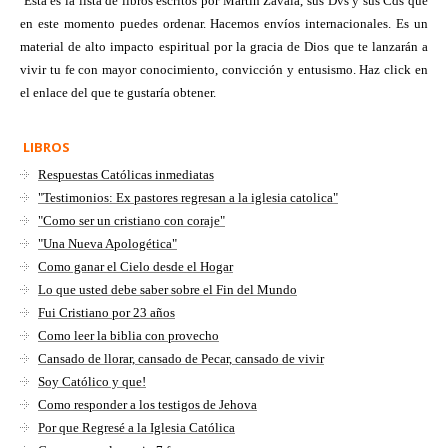
Esta es la lista de libros escritos por Martín Zavala, sus Dvs y sus Cds que
en este momento puedes ordenar. Hacemos envíos internacionales. Es un
material de alto impacto espiritual por la gracia de Dios que te lanzarán a
vivir tu fe con mayor conocimiento, convicción y entusismo. Haz click en
el enlace del que te gustaría obtener.
LIBROS
Respuestas Católicas inmediatas
"Testimonios: Ex pastores regresan a la iglesia catolica"
"Como ser un cristiano con coraje"
"Una Nueva Apologética"
Como ganar el Cielo desde el Hogar
Lo que usted debe saber sobre el Fin del Mundo
Fui Cristiano por 23 años
Como leer la biblia con provecho
Cansado de llorar, cansado de Pecar, cansado de vivir
Soy Católico y que!
Como responder a los testigos de Jehova
Por que Regresé a la Iglesia Católica