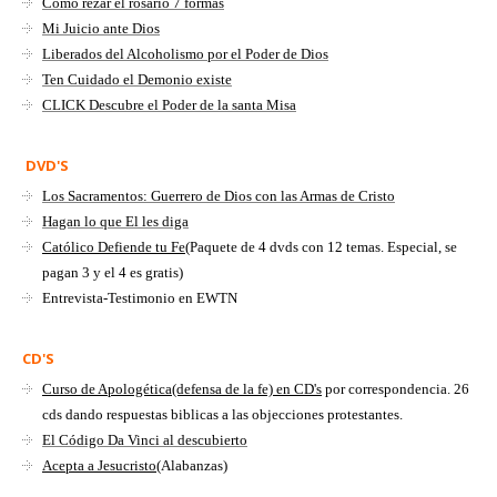
Como rezar el rosario 7 formas
Mi Juicio ante Dios
Liberados del Alcoholismo por el Poder de Dios
Ten Cuidado el Demonio existe
CLICK Descubre el Poder de la santa Misa
DVD'S
Los Sacramentos: Guerrero de Dios con las Armas de Cristo
Hagan lo que El les diga
Católico Defiende tu Fe
(Paquete de 4 dvds con 12 temas. Especial, se
pagan 3 y el 4 es gratis)
Entrevista-Testimonio en EWTN
CD'S
Curso de Apologética(defensa de la fe) en CD's
por correspondencia. 26
cds dando respuestas biblicas a las objecciones protestantes.
El Código Da Vinci al descubierto
Acepta a Jesucristo
(Alabanzas)