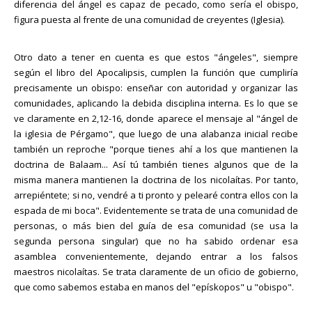
diferencia del ángel es capaz de pecado, como sería el obispo,
figura puesta al frente de una comunidad de creyentes (Iglesia).
Otro dato a tener en cuenta es que estos "ángeles", siempre
según el libro del Apocalipsis, cumplen la función que cumpliría
precisamente un obispo: enseñar con autoridad y organizar las
comunidades, aplicando la debida disciplina interna. Es lo que se
ve claramente en 2,12-16, donde aparece el mensaje al "ángel de
la iglesia de Pérgamo", que luego de una alabanza inicial recibe
también un reproche "porque tienes ahí a los que mantienen la
doctrina de Balaam... Así tú también tienes algunos que de la
misma manera mantienen la doctrina de los nicolaítas. Por tanto,
arrepiéntete; si no, vendré a ti pronto y pelearé contra ellos con la
espada de mi boca". Evidentemente se trata de una comunidad de
personas, o más bien del guía de esa comunidad (se usa la
segunda persona singular) que no ha sabido ordenar esa
asamblea convenientemente, dejando entrar a los falsos
maestros nicolaítas. Se trata claramente de un oficio de gobierno,
que como sabemos estaba en manos del "epískopos" u "obispo".