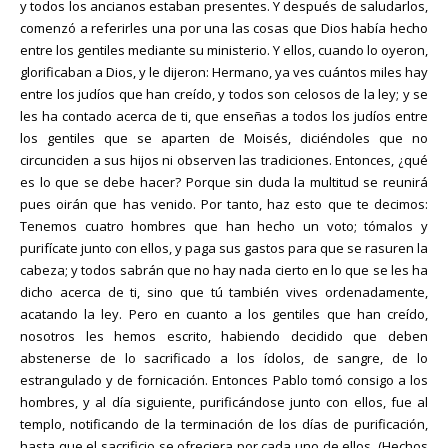
y todos los ancianos estaban presentes. Y después de saludarlos,
comenzó a referirles una por una las cosas que Dios había hecho
entre los gentiles mediante su ministerio. Y ellos, cuando lo oyeron,
glorificaban a Dios, y le dijeron: Hermano, ya ves cuántos miles hay
entre los judíos que han creído, y todos son celosos de la ley; y se
les ha contado acerca de ti, que enseñas a todos los judíos entre
los gentiles que se aparten de Moisés, diciéndoles que no
circunciden a sus hijos ni observen las tradiciones. Entonces, ¿qué
es lo que se debe hacer? Porque sin duda la multitud se reunirá
pues oirán que has venido. Por tanto, haz esto que te decimos:
Tenemos cuatro hombres que han hecho un voto; tómalos y
purifícate junto con ellos, y paga sus gastos para que se rasuren la
cabeza; y todos sabrán que no hay nada cierto en lo que se les ha
dicho acerca de ti, sino que tú también vives ordenadamente,
acatando la ley. Pero en cuanto a los gentiles que han creído,
nosotros les hemos escrito, habiendo decidido que deben
abstenerse de lo sacrificado a los ídolos, de sangre, de lo
estrangulado y de fornicación. Entonces Pablo tomó consigo a los
hombres, y al día siguiente, purificándose junto con ellos, fue al
templo, notificando de la terminación de los días de purificación,
hasta que el sacrificio se ofreciera por cada uno de ellos. (Hechos