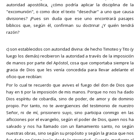
autoridad apostólica, ¿cómo podría aplicar la disciplina de la
"excomunión", o como dice el texto "desechar" a uno que causa
divisiones? ¡Pues sin duda que ese uno encontrará pasajes
bíblicos que, según él, confirman su doctrina! ¿Y quién tendrá
razón?
c) son establecidos con autoridad divina: de hecho Timoteo y Tito (y
luego los demás) recibieron la autoridad a través de la imposición
de manos por parte del Apóstol, cosa que comportaba siempre la
gracia de Dios que les venía concedida para llevar adelante el
oficio que recibían:
Por lo cual te recuerdo que avives el fuego del don de Dios que
hay en ti por la imposición de mis manos. Porque no nos ha dado
Dios espíritu de cobardía, sino de poder, de amor y de dominio
propio. Por tanto, no te avergüences del testimonio de nuestro
Señor, ni de mí, prisionero suyo, sino participa conmigo en las
aflicciones por el evangelio, según el poder de Dios, quien nos ha
salvado y nos ha llamado con un llamamiento santo, no según
nuestras obras, sino según su propósito y según la gracia que nos
fue dada en Cristo Jesús desde la eternidad... Guarda, mediante el