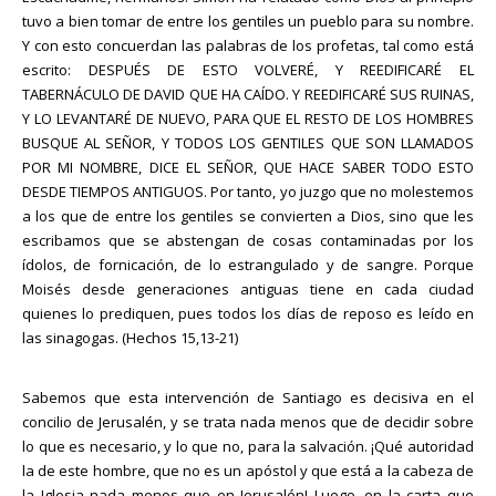
tuvo a bien tomar de entre los gentiles un pueblo para su nombre.
Y con esto concuerdan las palabras de los profetas, tal como está
escrito: DESPUÉS DE ESTO VOLVERÉ, Y REEDIFICARÉ EL
TABERNÁCULO DE DAVID QUE HA CAÍDO. Y REEDIFICARÉ SUS RUINAS,
Y LO LEVANTARÉ DE NUEVO, PARA QUE EL RESTO DE LOS HOMBRES
BUSQUE AL SEÑOR, Y TODOS LOS GENTILES QUE SON LLAMADOS
POR MI NOMBRE, DICE EL SEÑOR, QUE HACE SABER TODO ESTO
DESDE TIEMPOS ANTIGUOS. Por tanto, yo juzgo que no molestemos
a los que de entre los gentiles se convierten a Dios, sino que les
escribamos que se abstengan de cosas contaminadas por los
ídolos, de fornicación, de lo estrangulado y de sangre. Porque
Moisés desde generaciones antiguas tiene en cada ciudad
quienes lo prediquen, pues todos los días de reposo es leído en
las sinagogas. (Hechos 15,13-21)
Sabemos que esta intervención de Santiago es decisiva en el
concilio de Jerusalén, y se trata nada menos que de decidir sobre
lo que es necesario, y lo que no, para la salvación. ¡Qué autoridad
la de este hombre, que no es un apóstol y que está a la cabeza de
la Iglesia nada menos que en Jerusalén! Luego, en la carta que