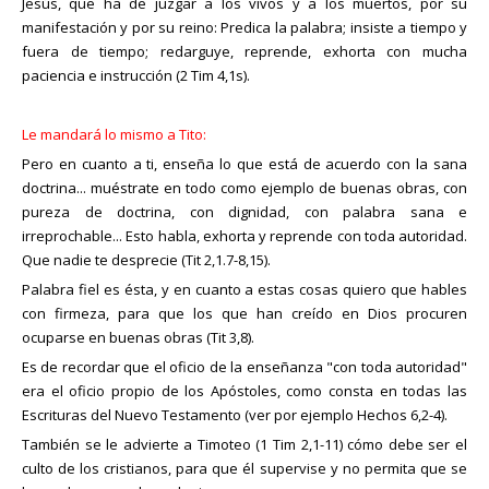
Jesús, que ha de juzgar a los vivos y a los muertos, por su
manifestación y por su reino: Predica la palabra; insiste a tiempo y
fuera de tiempo; redarguye, reprende, exhorta con mucha
paciencia e instrucción (2 Tim 4,1s).
Le mandará lo mismo a Tito:
Pero en cuanto a ti, enseña lo que está de acuerdo con la sana
doctrina... muéstrate en todo como ejemplo de buenas obras, con
pureza de doctrina, con dignidad, con palabra sana e
irreprochable... Esto habla, exhorta y reprende con toda autoridad.
Que nadie te desprecie (Tit 2,1.7-8,15).
Palabra fiel es ésta, y en cuanto a estas cosas quiero que hables
con firmeza, para que los que han creído en Dios procuren
ocuparse en buenas obras (Tit 3,8).
Es de recordar que el oficio de la enseñanza "con toda autoridad"
era el oficio propio de los Apóstoles, como consta en todas las
Escrituras del Nuevo Testamento (ver por ejemplo Hechos 6,2-4).
También se le advierte a Timoteo (1 Tim 2,1-11) cómo debe ser el
culto de los cristianos, para que él supervise y no permita que se