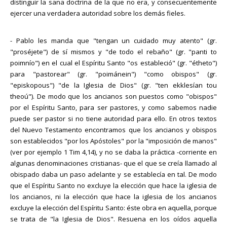
distinguir la sana doctrina de la que no era, y consecuentemente
ejercer una verdadera autoridad sobre los demás fieles.
- Pablo les manda que "tengan un cuidado muy atento" (gr.
"proséjete") de sí mismos y "de todo el rebaño" (gr. "panti to
poimnío") en el cual el Espíritu Santo "os estableció" (gr. "étheto")
para "pastorear" (gr. "poimánein") "como obispos" (gr.
"episkopous") "de la Iglesia de Dios" (gr. "ten ekklesían tou
theoú"). De modo que los ancianos son puestos como "obispos"
por el Espíritu Santo, para ser pastores, y como sabemos nadie
puede ser pastor si no tiene autoridad para ello. En otros textos
del Nuevo Testamento encontramos que los ancianos y obispos
son establecidos "por los Apóstoles" por la "imposición de manos"
(ver por ejemplo 1 Tim 4,14), y no se daba la práctica -corriente en
algunas denominaciones cristianas- que el que se creía llamado al
obispado daba un paso adelante y se establecía en tal. De modo
que el Espíritu Santo no excluye la elección que hace la iglesia de
los ancianos, ni la elección que hace la iglesia de los ancianos
excluye la elección del Espíritu Santo: éste obra en aquella, porque
se trata de "la Iglesia de Dios". Resuena en los oídos aquella