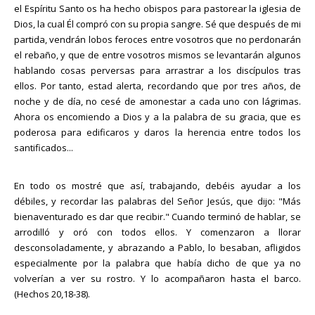
el Espíritu Santo os ha hecho obispos para pastorear la iglesia de
Dios, la cual Él compró con su propia sangre. Sé que después de mi
partida, vendrán lobos feroces entre vosotros que no perdonarán
el rebaño, y que de entre vosotros mismos se levantarán algunos
hablando cosas perversas para arrastrar a los discípulos tras
ellos. Por tanto, estad alerta, recordando que por tres años, de
noche y de día, no cesé de amonestar a cada uno con lágrimas.
Ahora os encomiendo a Dios y a la palabra de su gracia, que es
poderosa para edificaros y daros la herencia entre todos los
santificados...
En todo os mostré que así, trabajando, debéis ayudar a los
débiles, y recordar las palabras del Señor Jesús, que dijo: "Más
bienaventurado es dar que recibir." Cuando terminó de hablar, se
arrodilló y oró con todos ellos. Y comenzaron a llorar
desconsoladamente, y abrazando a Pablo, lo besaban, afligidos
especialmente por la palabra que había dicho de que ya no
volverían a ver su rostro. Y lo acompañaron hasta el barco.
(Hechos 20,18-38).