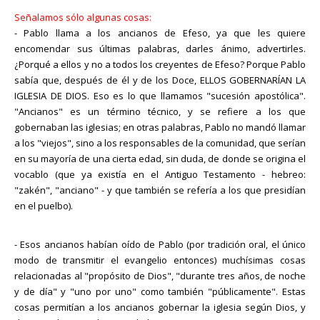
Señalamos sólo algunas cosas:
- Pablo llama a los ancianos de Efeso, ya que les quiere
encomendar sus últimas palabras, darles ánimo, advertirles.
¿Porqué a ellos y no a todos los creyentes de Efeso? Porque Pablo
sabía que, después de él y de los Doce, ELLOS GOBERNARÍAN LA
IGLESIA DE DIOS. Eso es lo que llamamos "sucesión apostólica".
"Ancianos" es un término técnico, y se refiere a los que
gobernaban las iglesias; en otras palabras, Pablo no mandó llamar
a los "viejos", sino a los responsables de la comunidad, que serían
en su mayoría de una cierta edad, sin duda, de donde se origina el
vocablo (que ya existía en el Antiguo Testamento - hebreo:
"zakén", "anciano" - y que también se refería a los que presidían
en el puelbo).
- Esos ancianos habían oído de Pablo (por tradición oral, el único
modo de transmitir el evangelio entonces) muchísimas cosas
relacionadas al "propósito de Dios", "durante tres años, de noche
y de día" y "uno por uno" como también "públicamente". Estas
cosas permitían a los ancianos gobernar la iglesia según Dios, y