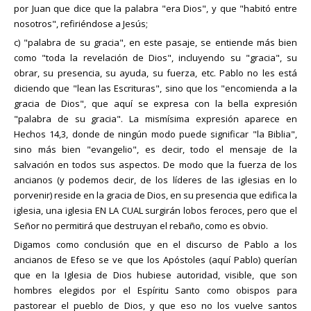
por Juan que dice que la palabra "era Dios", y que "habitó entre
nosotros", refiriéndose a Jesús;
c) "palabra de su gracia", en este pasaje, se entiende más bien
como "toda la revelación de Dios", incluyendo su "gracia", su
obrar, su presencia, su ayuda, su fuerza, etc. Pablo no les está
diciendo que "lean las Escrituras", sino que los "encomienda a la
gracia de Dios", que aquí se expresa con la bella expresión
"palabra de su gracia". La mismísima expresión aparece en
Hechos 14,3, donde de ningún modo puede significar "la Biblia",
sino más bien "evangelio", es decir, todo el mensaje de la
salvación en todos sus aspectos. De modo que la fuerza de los
ancianos (y podemos decir, de los líderes de las iglesias en lo
porvenir) reside en la gracia de Dios, en su presencia que edifica la
iglesia, una iglesia EN LA CUAL surgirán lobos feroces, pero que el
Señor no permitirá que destruyan el rebaño, como es obvio.
Digamos como conclusión que en el discurso de Pablo a los
ancianos de Efeso se ve que los Apóstoles (aquí Pablo) querían
que en la Iglesia de Dios hubiese autoridad, visible, que son
hombres elegidos por el Espíritu Santo como obispos para
pastorear el pueblo de Dios, y que eso no los vuelve santos