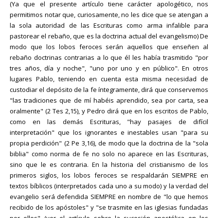
(Ya que el presente artículo tiene carácter apologético, nos
permitimos notar que, curiosamente, no les dice que se atengan a
la sola autoridad de las Escrituras como arma infalible para
pastorear el rebaño, que es la doctrina actual del evangelismo) De
modo que los lobos feroces serán aquellos que enseñen al
rebaño doctrinas contrarias a lo que él les había trasmitido "por
tres años, día y noche", "uno por uno y en público". En otros
lugares Pablo, teniendo en cuenta esta misma necesidad de
custodiar el depósito de la fe íntegramente, dirá que conservemos
"las tradiciones que de mí habéis aprendido, sea por carta, sea
oralmente" (2 Tes 2,15), y Pedro dirá que en los escritos de Pablo,
como en las demás Escrituras, "hay pasajes de difícil
interpretación" que los ignorantes e inestables usan "para su
propia perdición" (2 Pe 3,16), de modo que la doctrina de la "sola
biblia" como norma de fe no solo no aparece en las Escrituras,
sino que le es contraria. En la historia del cristianismo de los
primeros siglos, los lobos feroces se respaldarán SIEMPRE en
textos bíblicos (interpretados cada uno a su modo) y la verdad del
evangelio será defendida SIEMPRE en nombre de "lo que hemos
recibido de los apóstoles" y "se trasmite en las iglesias fundadas
por ellos" (ver el artículo sobre la sucesión apostólica en los