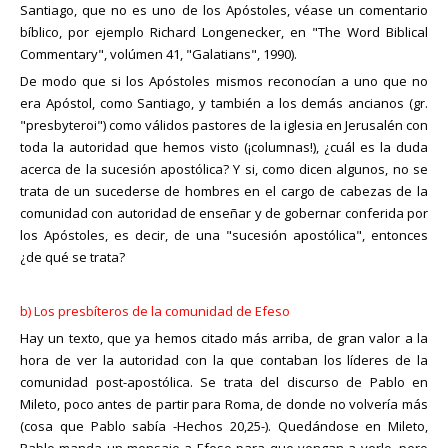
Santiago, que no es uno de los Apóstoles, véase un comentario
bíblico, por ejemplo Richard Longenecker, en "The Word Biblical
Commentary", volúmen 41, "Galatians", 1990).
De modo que si los Apóstoles mismos reconocían a uno que no
era Apóstol, como Santiago, y también a los demás ancianos (gr.
"presbyteroi") como válidos pastores de la iglesia en Jerusalén con
toda la autoridad que hemos visto (¡columnas!), ¿cuál es la duda
acerca de la sucesión apostólica? Y si, como dicen algunos, no se
trata de un sucederse de hombres en el cargo de cabezas de la
comunidad con autoridad de enseñar y de gobernar conferida por
los Apóstoles, es decir, de una "sucesión apostólica", entonces
¿de qué se trata?
b) Los presbíteros de la comunidad de Efeso
Hay un texto, que ya hemos citado más arriba, de gran valor a la
hora de ver la autoridad con la que contaban los líderes de la
comunidad post-apostólica. Se trata del discurso de Pablo en
Mileto, poco antes de partir para Roma, de donde no volvería más
(cosa que Pablo sabía -Hechos 20,25-). Quedándose en Mileto,
Pablo manda un mensaje a Efeso para que vengan a verlo, pero