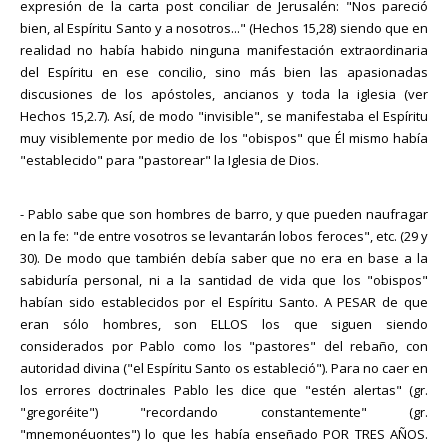
expresión de la carta post conciliar de Jerusalén: "Nos pareció
bien, al Espíritu Santo y a nosotros..." (Hechos 15,28) siendo que en
realidad no había habido ninguna manifestación extraordinaria
del Espíritu en ese concilio, sino más bien las apasionadas
discusiones de los apóstoles, ancianos y toda la iglesia (ver
Hechos 15,2.7). Así, de modo "invisible", se manifestaba el Espíritu
muy visiblemente por medio de los "obispos" que Él mismo había
"establecido" para "pastorear" la Iglesia de Dios.
- Pablo sabe que son hombres de barro, y que pueden naufragar
en la fe: "de entre vosotros se levantarán lobos feroces", etc. (29 y
30). De modo que también debía saber que no era en base a la
sabiduría personal, ni a la santidad de vida que los "obispos"
habían sido establecidos por el Espíritu Santo. A PESAR de que
eran sólo hombres, son ELLOS los que siguen siendo
considerados por Pablo como los "pastores" del rebaño, con
autoridad divina ("el Espíritu Santo os estableció"). Para no caer en
los errores doctrinales Pablo les dice que "estén alertas" (gr.
"gregoréite") "recordando constantemente" (gr.
"mnemonéuontes") lo que les había enseñado POR TRES AÑOS.