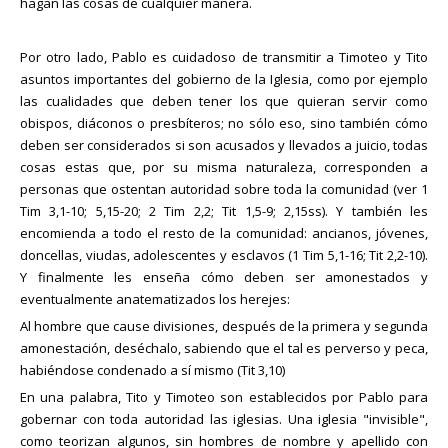
hagan las cosas de cualquier manera.
Por otro lado, Pablo es cuidadoso de transmitir a Timoteo y Tito
asuntos importantes del gobierno de la Iglesia, como por ejemplo
las cualidades que deben tener los que quieran servir como
obispos, diáconos o presbíteros; no sólo eso, sino también cómo
deben ser considerados si son acusados y llevados a juicio, todas
cosas estas que, por su misma naturaleza, corresponden a
personas que ostentan autoridad sobre toda la comunidad (ver 1
Tim 3,1-10; 5,15-20; 2 Tim 2,2; Tit 1,5-9; 2,15ss). Y también les
encomienda a todo el resto de la comunidad: ancianos, jóvenes,
doncellas, viudas, adolescentes y esclavos (1 Tim 5,1-16; Tit 2,2-10).
Y finalmente les enseña cómo deben ser amonestados y
eventualmente anatematizados los herejes:
Al hombre que cause divisiones, después de la primera y segunda
amonestación, deséchalo, sabiendo que el tal es perverso y peca,
habiéndose condenado a sí mismo (Tit 3,10)
En una palabra, Tito y Timoteo son establecidos por Pablo para
gobernar con toda autoridad las iglesias. Una iglesia "invisible",
como teorizan algunos, sin hombres de nombre y apellido con