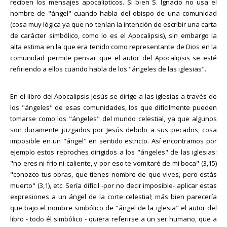
reciben los mensajes apocalípticos. Si bien S. Ignacio no usa el
nombre de "ángel" cuando habla del obispo de una comunidad
(cosa muy lógica ya que no tenían la intención de escribir una carta
de carácter simbólico, como lo es el Apocalipsis), sin embargo la
alta estima en la que era tenido como representante de Dios en la
comunidad permite pensar que el autor del Apocalipsis se esté
refiriendo a ellos cuando habla de los "ángeles de las iglesias".
En el libro del Apocalipsis Jesús se dirige a las iglesias a través de
los "ángeles" de esas comunidades, los que difícilmente pueden
tomarse como los "ángeles" del mundo celestial, ya que algunos
son duramente juzgados por Jesús debido a sus pecados, cosa
imposible en un "ángel" en sentido estricto. Así encontramos por
ejemplo estos reproches dirigidos a los "ángeles" de las iglesias:
"no eres ni frío ni caliente, y por eso te vomitaré de mi boca" (3,15)
"conozco tus obras, que tienes nombre de que vives, pero estás
muerto" (3,1), etc. Sería difícil -por no decir imposible- aplicar estas
expresiones a un ángel de la corte celestial; más bien parecería
que bajo el nombre simbólico de "ángel de la iglesia" el autor del
libro - todo él simbólico - quiera referirse a un ser humano, que a