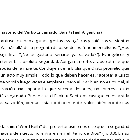
asterio del Verbo Encarnado, San Rafael, Argentina)
onfuso, cuando algunas iglesias evangélicas y católicos se sientan
n. Va más allá de la pregunta de base de los fundamentalistas: "¿Has
ignifica, "¿No te gustaría sentirte ya salvado?"). Evangélicos y
tener tal absoluta seguridad. Abrigan la certeza absoluta de que
spués de la muerte. Concluyen de la Biblia que Cristo prometió que
e un acto muy simple. Todo lo que deben hacer es, "aceptar a Cristo
vivirán luego vidas ejemplares, pero el vivir bien no es crucial, al
alvación. No importa lo que suceda después, no interesa cuán
tá asegurada. Puede que el Espíritu Santo los castigue en esta vida
 salvación, porque esta no depende del valor intrínseco de sus
e la rama "Word Faith" del protestantismo nos dice que la seguridad
nacéis de nuevo, no entraréis en el Reino de Dios" (Jn. 3,3). En su