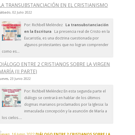
LA TRANSUBSTANCIACIÓN EN EL CRISTIANISMO
Sábado, 02 Julio 2022
Por: Richbell Meléndez
La transubstanciación
en la Escritura
La presencia real de Cristo en la
Eucaristía, es una doctrina cuestionada por
algunos protestantes que no logran comprender
como es...
DIÁLOGO ENTRE 2 CRISTIANOS SOBRE LA VIRGEN
MARÍA (II PARTE)
Jueves, 23 Junio 2022
Por: Richbell Meléndez En esta segunda parte el
diálogo se centrará en hablar de los últimos
dogmas marianos proclamados por la Iglesia: la
inmaculada concepción y la asunción de María a
los cielos....
Jueves, 16 Junio 2022
DIÁLOGO ENTRE 2 CRISTIANOS SOBRE LA