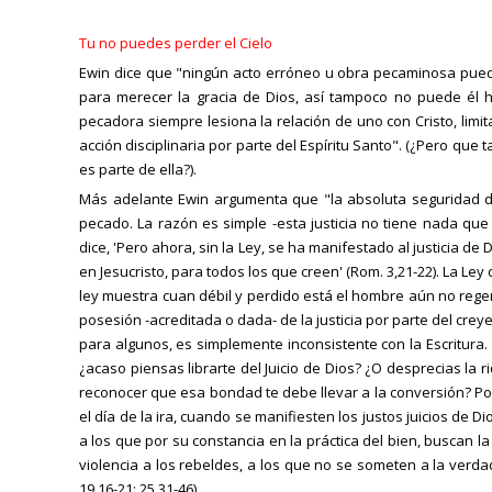
Tu no puedes perder el Cielo
Ewin dice que "ningún acto erróneo u obra pecaminosa puede
para merecer la gracia de Dios, así tampoco no puede él 
pecadora siempre lesiona la relación de uno con Cristo, limi
acción disciplinaria por parte del Espíritu Santo". (¿Pero que t
es parte de ella?).
Más adelante Ewin argumenta que "la absoluta seguridad de
pecado. La razón es simple -esta justicia no tiene nada que
dice, 'Pero ahora, sin la Ley, se ha manifestado al justicia de D
en Jesucristo, para todos los que creen' (Rom. 3,21-22). La 
ley muestra cuan débil y perdido está el hombre aún no regen
posesión -acreditada o dada- de la justicia por parte del cr
para algunos, es simplemente inconsistente con la Escritura
¿acaso piensas librarte del Juicio de Dios? ¿O desprecias la 
reconocer que esa bondad te debe llevar a la conversión? Po
el día de la ira, cuando se manifiesten los justos juicios de D
a los que por su constancia en la práctica del bien, buscan la g
violencia a los rebeldes, a los que no se someten a la verdad 
19,16-21; 25,31-46).