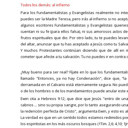
Todos los demás: al infierno
Para los Fundamentalistas y Evangelistas realmente no inter
puedes ser la Madre Teresa, pero irás al infierno si no acept
algunos escritores Fundamentalistas y Evangelistas quiene
cuentan ni su fe (para ellos falsa), ni sus amorosos actos d
frutos espirituales que dio. Por otro lado, tu te puedes leva
del altar, anunciar que tu has aceptado a Jesús como tu Salva
Y muchos Protestantes continúan diciendo que de allí e
cometer que afecte a tu salvación. Tu no puedes ir en contra 
¿Muy bueno para ser real? Fíjate en lo que los fundamentali
llamado "Entonces, ya no hay Condenación", dice que, "la
derramada en el Calvario está eternamente segura. No puede 
o de los hombres o de los mandamientos puede anular este 
Ewin cita a Hebreos 9:12, que dice que Jesús "entro de un
cabrios ... sino su propia sangre, por lo tanto asegurando un
la redención perfecta de Cristo", argumenta Ewin, y esto es 
La verdad es que en un sentido todos estamos redimidos por 
los espiritistas en los más oscuros bosques (1Tim. 2,6; 4,10; 1