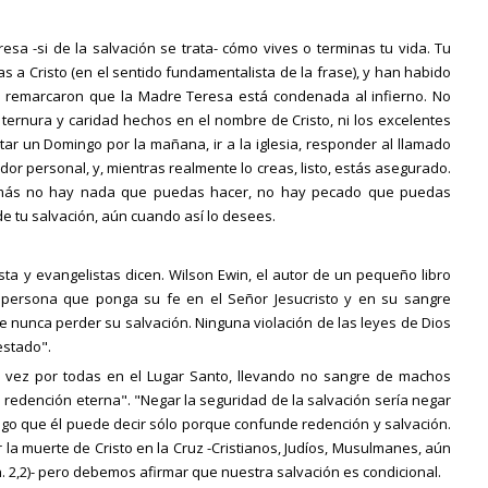
esa -si de la salvación se trata- cómo vives o terminas tu vida. Tu
as a Cristo (en el sentido fundamentalista de la frase), y han habido
s remarcaron que la Madre Teresa está condenada al infierno. No
e ternura y caridad hechos en el nombre de Cristo, ni los excelentes
ntar un Domingo por la mañana, ir a la iglesia, responder al llamado
dor personal, y, mientras realmente lo creas, listo, estás asegurado.
n más no hay nada que puedas hacer, no hay pecado que puedas
de tu salvación, aún cuando así lo desees.
sta y evangelistas dicen. Wilson Ewin, el autor de un pequeño libro
 persona que ponga su fe en el Señor Jesucristo y en su sangre
nunca perder su salvación. Ninguna violación de las leyes de Dios
estado".
a vez por todas en el Lugar Santo, llevando no sangre de machos
a redención eterna". "Negar la seguridad de la salvación sería negar
algo que él puede decir sólo porque confunde redención y salvación.
la muerte de Cristo en la Cruz -Cristianos, Judíos, Musulmanes, aún
Jn. 2,2)- pero debemos afirmar que nuestra salvación es condicional.