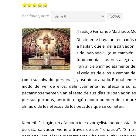
Por favor, vote
(Tradujo Fernando Machado, Mon
Difícilmente haya un tema más c
a hablar, que el de la salvació
sido salvado?" (que también s
fundamentalistas nos aseguran 
irán al cielo inmediatamente de
el cielo es de ellos a cambio d
como su salvador personal", y asunto acabado. Probablemente 
modo de ver de ellos: definitivamente no afecta a su s
pecaminosamente vivan el resto de sus días: su salvación es
por sus pecados, pero de ningún modo pueden descartar su
almas o de los efectos de los pecados que se cometan.
Kenneth E. Hagin, un afamado tele evangelista pentecostal d
de esta salvación viene a través de ser "renacido": "Si no 