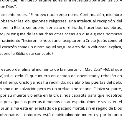
s dice que, "el nuevo nacimiento es una necesidad para ser salvo. A
con Dios".
imiento no es. "El nuevo nacimiento no es: Confirmación, miembro
 observar las obligaciones religiosas, una intelectual recepción del
es, leer la Biblia, ser bueno, ser culto o refinado, hacer buenas obras,
uno), ni ninguna de las muchas otras cosas en que algunos hombres
nacimiento "hicieron lo necesario: aceptaron a Cristo Jesús como el
 corazón como un niño". Aquel singular acto de la voluntad, explica,
tiene la Biblia este concepto?
 estado del alma al momento de la muerte (cf. Mat. 25,31-46). El que
) irá al cielo. El que muera en estado de enemistad y rebelión en
al infierno. Cristo ya nos ha redimido, nos abrió las puertas del cielo,
ismo que salvación pero es un preludio necesario. Él hizo su parte,
por su muerte violenta en la Cruz, nos capacita para que nosotros
asar por aquellas puertas debemos estar espiritualmente vivos -en el
Si un alma está en el estado de pecado mortal, sin el regalo de Dios
 sobrenatural- entonces está espiritualmente muerta y por lo tanto