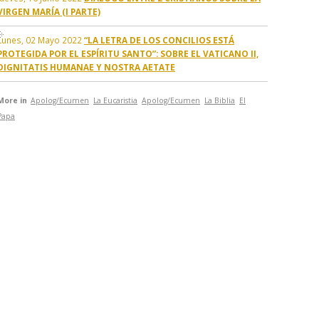
VIRGEN MARÍA (I PARTE)
Lunes, 02 Mayo 2022
“LA LETRA DE LOS CONCILIOS ESTÁ
PROTEGIDA POR EL ESPÍRITU SANTO”: SOBRE EL VATICANO II,
DIGNITATIS HUMANAE Y NOSTRA AETATE
More in
Apolog/Ecumen
La Eucaristia
Apolog/Ecumen
La Biblia
El
Papa