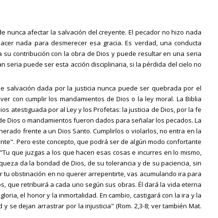
 nunca afectar la salvación del creyente. El pecador no hizo nada
hacer nada para desmerecer esa gracia. Es verdad, una conducta
ta su contribución con la obra de Dios y puede resultar en una seria
an seria puede ser esta acción disciplinaria, si la pérdida del cielo no
 salvación dada por la justicia nunca puede ser quebrada por el
 ver con cumplir los mandamientos de Dios o la ley moral. La Biblia
ios atestiguada por al Ley y los Profetas: la justicia de Dios, por la fe
Ley de Dios o mandamientos fueron dados para señalar los pecados. La
erado frente a un Dios Santo. Cumplirlos o violarlos, no entra en la
eyente". Pero este concepto, que podrá ser de algún modo confortante
. "Tu que juzgas a los que hacen esas cosas e incurres en lo mismo,
riqueza da la bondad de Dios, de su tolerancia y de su paciencia, sin
r tu obstinación en no querer arrepentirte, vas acumulando ira para
ios, que retribuirá a cada uno según sus obras. Él dará la vida eterna
loria, el honor y la inmortalidad. En cambio, castigará con la ira y la
y se dejan arrastrar por la injusticia" (Rom. 2,3-8; ver también Mat.