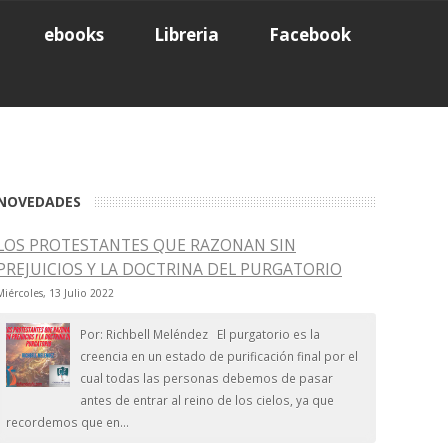
ebooks
Libreria
Facebook
NOVEDADES
LOS PROTESTANTES QUE RAZONAN SIN
PREJUICIOS Y LA DOCTRINA DEL PURGATORIO
Miércoles, 13 Julio 2022
Por: Richbell Meléndez El purgatorio es la
creencia en un estado de purificación final por el
cual todas las personas debemos de pasar
antes de entrar al reino de los cielos, ya que
recordemos que en...