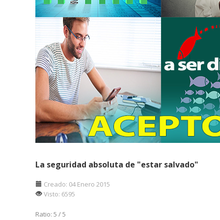
La seguridad absoluta de "estar salvado"
Creado: 04 Enero 2015
Visto: 6595
Ratio:
5
/
5