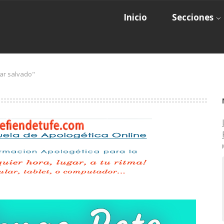
Inicio
Secciones
tar salvado"