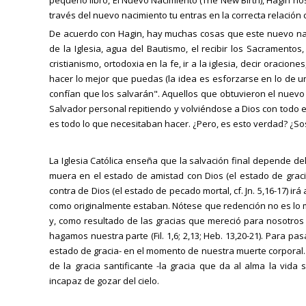
pequeño libro, El Nuevo Nacimiento (The New Birth), Hagin no
través del nuevo nacimiento tu entras en la correcta relación 
De acuerdo con Hagin, hay muchas cosas que este nuevo nac
de la Iglesia, agua del Bautismo, el recibir los Sacramentos,
cristianismo, ortodoxia en la fe, ir a la iglesia, decir oracion
hacer lo mejor que puedas (la idea es esforzarse en lo de 
confían que los salvarán". Aquellos que obtuvieron el nuevo 
Salvador personal repitiendo y volviéndose a Dios con todo el
es todo lo que necesitaban hacer. ¿Pero, es esto verdad? ¿Sos
La Iglesia Católica enseña que la salvación final depende del
muera en el estado de amistad con Dios (el estado de gracia
contra de Dios (el estado de pecado mortal, cf. Jn. 5,16-17) irá 
como originalmente estaban. Nótese que redención no es lo m
y, como resultado de las gracias que mereció para nosotros 
hagamos nuestra parte (Fil. 1,6; 2,13; Heb. 13,20-21). Para p
estado de gracia- en el momento de nuestra muerte corporal. 
de la gracia santificante -la gracia que da al alma la vida
incapaz de gozar del cielo.