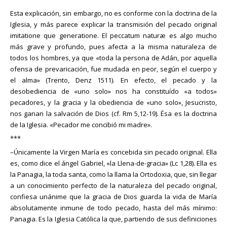
Esta explicación, sin embargo, no es conforme con la doctrina de la
Iglesia, y más parece explicar la transmisión del pecado original
imitatione que generatione. El peccatum naturæ es algo mucho
más grave y profundo, pues afecta a la misma naturaleza de
todos los hombres, ya que «toda la persona de Adán, por aquella
ofensa de prevaricación, fue mudada en peor, según el cuerpo y
el alma» (Trento, Denz 1511). En efecto, el pecado y la
desobediencia de «uno solo» nos ha constituído «a todos»
pecadores, y la gracia y la obediencia de «uno solo», Jesucristo,
nos ganan la salvación de Dios (cf. Rm 5,12-19). Ésa es la doctrina
de la Iglesia. «Pecador me concibió mi madre».
***
–Únicamente la Virgen María es concebida sin pecado original. Ella
es, como dice el ángel Gabriel, «la Llena-de-gracia» (Lc 1,28). Ella es
la Panagia, la toda santa, como la llama la Ortodoxia, que, sin llegar
a un conocimiento perfecto de la naturaleza del pecado original,
confiesa unánime que la gracia de Dios guarda la vida de María
absolutamente inmune de todo pecado, hasta del más mínimo:
Panagia. Es la Iglesia Católica la que, partiendo de sus definiciones