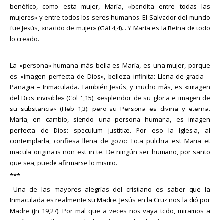
benéfico, como esta mujer, María, «bendita entre todas las
mujeres» y entre todos los seres humanos. El Salvador del mundo
fue Jesús, «nacido de mujer» (Gál 4,4)... Y María es la Reina de todo
lo creado.
La «persona» humana más bella es María, es una mujer, porque
es «imagen perfecta de Dios», belleza infinita: Llena-de-gracia –
Panagia – Inmaculada. También Jesús, y mucho más, es «imagen
del Dios invisible» (Col 1,15), «esplendor de su gloria e imagen de
su substancia» (Heb 1,3): pero su Persona es divina y eterna.
María, en cambio, siendo una persona humana, es imagen
perfecta de Dios: speculum justitiæ. Por eso la Iglesia, al
contemplarla, confiesa llena de gozo: Tota pulchra est Maria et
macula originalis non est in te. De ningún ser humano, por santo
que sea, puede afirmarse lo mismo.
***
–Una de las mayores alegrías del cristiano es saber que la
Inmaculada es realmente su Madre. Jesús en la Cruz nos la dió por
Madre (Jn 19,27). Por mal que a veces nos vaya todo, miramos a