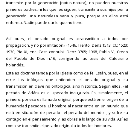
transmite por la generación [natus-natura], no pueden nuestros
primeros padres, ni los que les siguen, transmitir a sus hijos por la
generación una naturaleza sana y pura, porque en ellos está
enferma. Nadie puede dar lo que no tiene.
Así pues, el pecado original es «transmitido a todos por
propagación, y no por imitación» (1546, Trento: Denz 1513; cf.: 1523;
1930, Pío XI, enc. Casti connubii: Denz 3705; 1968, Pablo VI, Credo
del Pueblo de Dios n.16, corrigiendo las tesis del Catecismo
holandés).
Ésta es doctrina tenida por la Iglesia como de fe. Están, pues, en el
error los teólogos que entienden el pecado original y su
transmisión en clave no ontológica, sino histórica. Según ellos, «el
pecado de Adán» es el «pecado inaugural». Es, simplemente, el
primero: por eso es llamado original, porque está en el origen de la
humanidad pecadora. El hombre al nacer entra en un mundo que
está en situación de pecado –el pecado del mundo–, y sufre su
contagio en el pensamiento y las obras a lo largo de su vida. Así es
como se transmite el pecado original a todos los hombres.