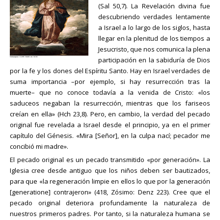
(Sal 50,7). La Revelación divina fue
descubriendo verdades lentamente
a Israel a lo largo de los siglos, hasta
llegar en la plenitud de los tiempos a
Jesucristo, que nos comunica la plena
participación en la sabiduría de Dios
por la fe y los dones del Espíritu Santo. Hay en Israel verdades de
suma importancia –por ejemplo, si hay resurrección tras la
muerte– que no conoce todavía a la venida de Cristo: «los
saduceos negaban la resurrección, mientras que los fariseos
creían en ella» (Hch 23,8). Pero, en cambio, la verdad del pecado
original fue revelada a Israel desde el principio, ya en el primer
capítulo del Génesis. «Mira [Señor], en la culpa nací; pecador me
concibió mi madre».
El pecado original es un pecado transmitido «por generación». La
Iglesia cree desde antiguo que los niños deben ser bautizados,
para que «la regeneración limpie en ellos lo que por la generación
[generatione] contrajeron» (418, Zósimo: Denz 223). Cree que el
pecado original deteriora profundamente la naturaleza de
nuestros primeros padres. Por tanto, si la naturaleza humana se