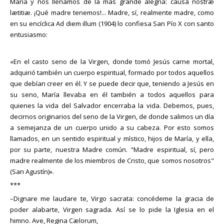
María y nos llenamos de la más grande alegría: causa nostræ
lætitiæ. ¡Qué madre tenemos!... Madre, sí, realmente madre, como
en su encíclica Ad diem illum (1904) lo confiesa San Pío X con santo
entusiasmo:
«En el casto seno de la Virgen, donde tomó Jesús carne mortal,
adquirió también un cuerpo espiritual, formado por todos aquellos
que debían creer en él. Y se puede decir que, teniendo a Jesús en
su seno, María llevaba en él también a todos aquellos para
quienes la vida del Salvador encerraba la vida. Debemos, pues,
decirnos originarios del seno de la Virgen, de donde salimos un día
a semejanza de un cuerpo unido a su cabeza. Por esto somos
llamados, en un sentido espiritual y místico, hijos de María, y ella,
por su parte, nuestra Madre común. "Madre espiritual, sí, pero
madre realmente de los miembros de Cristo, que somos nosotros"
(San Agustín)».
***
–Dignare me laudare te, Virgo sacrata: concédeme la gracia de
poder alabarte, Virgen sagrada. Así se lo pide la Iglesia en el
himno. Ave, Regina Cælorum,