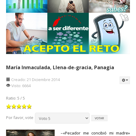
María Inmaculada, Llena-de-gracia, Panagia
Creado: 21 Diciembre 2014
Visto: 6664
Ratio:
5
/
5
Por favor, vote
–«Pecador me concibió mi madre»