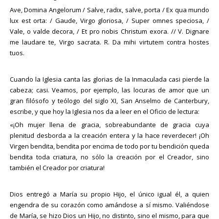
Ave, Domina Angelorum / Salve, radix, salve, porta / Ex qua mundo
lux est orta: / Gaude, Virgo gloriosa, / Super omnes speciosa, /
Vale, o valde decora, / Et pro nobis Christum exora. // V. Dignare
me laudare te, Virgo sacrata. R. Da mihi virtutem contra hostes
tuos.
Cuando la Iglesia canta las glorias de la Inmaculada casi pierde la
cabeza; casi. Veamos, por ejemplo, las locuras de amor que un
gran filósofo y teólogo del siglo XI, San Anselmo de Canterbury,
escribe, y que hoy la Iglesia nos da a leer en el Oficio de lectura:
«¡Oh mujer llena de gracia, sobreabundante de gracia cuya
plenitud desborda a la creación entera y la hace reverdecer! ¡Oh
Virgen bendita, bendita por encima de todo por tu bendición queda
bendita toda criatura, no sólo la creación por el Creador, sino
también el Creador por criatura!
Dios entregó a María su propio Hijo, el único igual él, a quien
engendra de su corazón como amándose a sí mismo. Valiéndose
de María, se hizo Dios un Hijo, no distinto, sino el mismo, para que