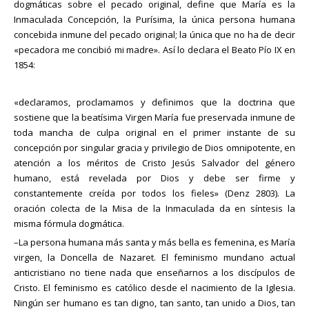
dogmáticas sobre el pecado original, define que María es la
Inmaculada Concepción, la Purísima, la única persona humana
concebida inmune del pecado original; la única que no ha de decir
«pecadora me concibió mi madre». Así lo declara el Beato Pío IX en
1854:
«declaramos, proclamamos y definimos que la doctrina que
sostiene que la beatísima Virgen María fue preservada inmune de
toda mancha de culpa original en el primer instante de su
concepción por singular gracia y privilegio de Dios omnipotente, en
atención a los méritos de Cristo Jesús Salvador del género
humano, está revelada por Dios y debe ser firme y
constantemente creída por todos los fieles» (Denz 2803). La
oración colecta de la Misa de la Inmaculada da en síntesis la
misma fórmula dogmática.
–La persona humana más santa y más bella es femenina, es María
virgen, la Doncella de Nazaret. El feminismo mundano actual
anticristiano no tiene nada que enseñarnos a los discípulos de
Cristo. El feminismo es católico desde el nacimiento de la Iglesia.
Ningún ser humano es tan digno, tan santo, tan unido a Dios, tan