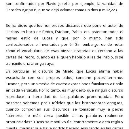
son confirmados por Flavio Josefo; por ejemplo, la vanidad de
Herodes Agripa I°, que se dejó aclamar como un dios (He 12,22 ).
Se ha dicho que los numerosos discursos que pone el autor de
Hechos en boca de Pedro, Esteban, Pablo, etc. ostentan todos el
mismo estilo de Lucas y que, por lo mismo, han sido
confeccionados e inventados por él. Sin embargo, es de notar
cómo el vocabulario de esas piezas oratorias es cercano a las
cartas de Pedro, cuando es él quien habla o a las de Pablo, si se
transmite una arenga suya.
En particular, el discurso de Mileto, que Lucas afirma haber
escuchado con sus propios oídos, contiene pocos términos
lucanos, pero una media de cuatro expresiones familiares a Pablo
en cada versículo. Por lo tanto, es muy cierto que ningún discurso
reproduce la literalidad de las palabras pronunciadas. Pero
nosotros sabemos por Tucídides que los historiadores antiguos,
cuando componían sus discursos, se tomaban muy a pecho
"atenerse lo más cerca posible a las palabras realmente
pronunciadas". Lucas se mantuvo fiel estrictamente a esta regla y
cuesta imaginar que haya podido hacerlo espigando en las cartas