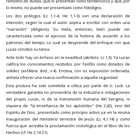
remolino de dudas, que lo presentan como tendencioso y que, por
lo mismo, no puede ser presentado como fidedigno.
Los dos prólogos (Lc 1,1-4; He 1,1-3) son una declaración de
intención, según la cual el autor aspira a escribir con orden una
"narración" (diégesis). Su meta, entonces, bien puede ser
caracterizada como el ejercicio de la historia de acuerdo a los
patrones del tiempo. Lo cual se desprende del enfoque con que
Lucas concibió su tarea.
Ante todo hay un énfasis en la exactitud (akribós: Lc 1,3). Ya Lucas
califica los conocimientos recibidos por Teófilo como dotados de
solidez (asfáleia: ibid., v.4). Encima, con su exposición ordenada,
anhela ofrecer una nueva confirmación a aquella seguridad.
Esta postura ha sido sometida a crítica por parte de U. Luck. La
verdadera garantía no provendría de la industria e indagaciones
del propio Lucas, ni de la transmisión humana del kerigma, ni
siquiera de "la enseñanza de los apóstoles" (He 2,42), sino del
Espíritu de Dios, presentado como principio activo ya en la misma
inauguración del ministerio terrestre de Jesús (Lc 4,1.14) y como
fuerza que acredita la proclamación cristológica en el libro de los
Hechos (cf. He 2,14-21).