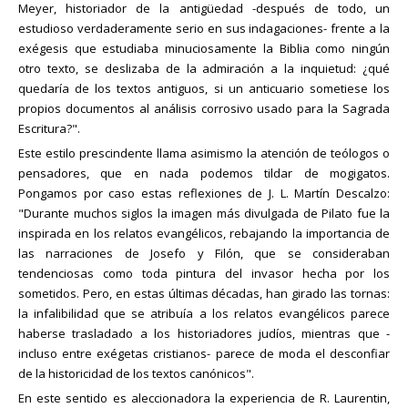
Meyer, historiador de la antigüedad -después de todo, un
estudioso verdaderamente serio en sus indagaciones- frente a la
exégesis que estudiaba minuciosamente la Biblia como ningún
otro texto, se deslizaba de la admiración a la inquietud: ¿qué
quedaría de los textos antiguos, si un anticuario sometiese los
propios documentos al análisis corrosivo usado para la Sagrada
Escritura?".
Este estilo prescindente llama asimismo la atención de teólogos o
pensadores, que en nada podemos tildar de mogigatos.
Pongamos por caso estas reflexiones de J. L. Martín Descalzo:
"Durante muchos siglos la imagen más divulgada de Pilato fue la
inspirada en los relatos evangélicos, rebajando la importancia de
las narraciones de Josefo y Filón, que se consideraban
tendenciosas como toda pintura del invasor hecha por los
sometidos. Pero, en estas últimas décadas, han girado las tornas:
la infalibilidad que se atribuía a los relatos evangélicos parece
haberse trasladado a los historiadores judíos, mientras que -
incluso entre exégetas cristianos- parece de moda el desconfiar
de la historicidad de los textos canónicos".
En este sentido es aleccionadora la experiencia de R. Laurentin,