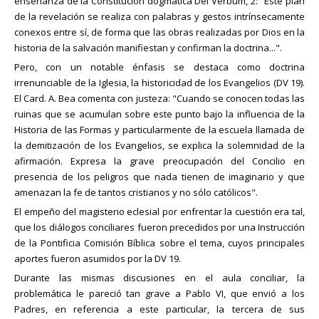
enseñanza de la Constitución dogmática Dei Verbum, 2: "Este plan
de la revelación se realiza con palabras y gestos intrínsecamente
conexos entre sí, de forma que las obras realizadas por Dios en la
historia de la salvación manifiestan y confirman la doctrina...".
Pero, con un notable énfasis se destaca como doctrina
irrenunciable de la Iglesia, la historicidad de los Evangelios (DV 19).
El Card. A. Bea comenta con justeza: "Cuando se conocen todas las
ruinas que se acumulan sobre este punto bajo la influencia de la
Historia de las Formas y particularmente de la escuela llamada de
la demitización de los Evangelios, se explica la solemnidad de la
afirmación. Expresa la grave preocupación del Concilio en
presencia de los peligros que nada tienen de imaginario y que
amenazan la fe de tantos cristianos y no sólo católicos".
El empeño del magisterio eclesial por enfrentar la cuestión era tal,
que los diálogos conciliares fueron precedidos por una Instrucción
de la Pontificia Comisión Bíblica sobre el tema, cuyos principales
aportes fueron asumidos por la DV 19.
Durante las mismas discusiones en el aula conciliar, la
problemática le pareció tan grave a Pablo VI, que envió a los
Padres, en referencia a este particular, la tercera de sus