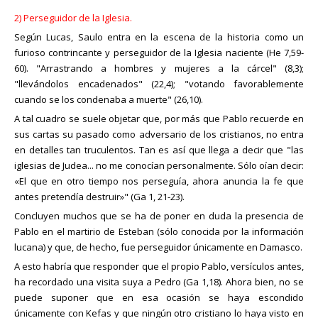
2) Perseguidor de la Iglesia.
Según Lucas, Saulo entra en la escena de la historia como un
furioso contrincante y perseguidor de la Iglesia naciente (He 7,59-
60). "Arrastrando a hombres y mujeres a la cárcel" (8,3);
"llevándolos encadenados" (22,4); "votando favorablemente
cuando se los condenaba a muerte" (26,10).
A tal cuadro se suele objetar que, por más que Pablo recuerde en
sus cartas su pasado como adversario de los cristianos, no entra
en detalles tan truculentos. Tan es así que llega a decir que "las
iglesias de Judea... no me conocían personalmente. Sólo oían decir:
«El que en otro tiempo nos perseguía, ahora anuncia la fe que
antes pretendía destruir»" (Ga 1, 21-23).
Concluyen muchos que se ha de poner en duda la presencia de
Pablo en el martirio de Esteban (sólo conocida por la información
lucana) y que, de hecho, fue perseguidor únicamente en Damasco.
A esto habría que responder que el propio Pablo, versículos antes,
ha recordado una visita suya a Pedro (Ga 1,18). Ahora bien, no se
puede suponer que en esa ocasión se haya escondido
únicamente con Kefas y que ningún otro cristiano lo haya visto en