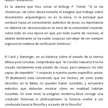
Es la alarma que hizo sonar el teólogo P. Toinet: "Si la vía
«histórica», tal como desea tomarla el exégeta que trabaja sobre
documentos arqueológicos no es la única, ni la principal que
conduce hacia un conocimiento auténtico de Jesús, su importancia
no debería ser desconocida en el seno de la comunidad creyente,
sobre todo en una época en que, por toda suerte de razones, el
talante dominante se ha vuelto suspicaz (sin dejar de ser siempre
ingenuo) en materia de verificación histórica".
El Card. J. Ratzinger, en su balance sobre el estado de la ciencia
bíblica post-conciliar, comprobaba que "el Concilio Vaticano II no ha
creado ciertamente este estado de cosas, pero tampoco ha sido
capaz de impedirlo". Y respecto a nuestro punto específico anota:
"Él (Bultmann) está convencido que los hechos, tal como están
descritos en la Biblia, no pueden haber sucedido, y encuentra
métodos que deberían mostrar cómo en realidad habrían
sucedido. En este nivel, la exégesis moderna lleva consigo una
«reductio historiae in philosophiam»: la historia vuelve a ser
conducida hacia la filosofía y a través de la filosofía".