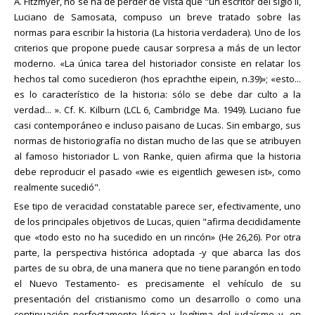
A. Fitzmyer, no se ha de perder de vista que "un escritor del siglo II,
Luciano de Samosata, compuso un breve tratado sobre las
normas para escribir la historia (La historia verdadera). Uno de los
criterios que propone puede causar sorpresa a más de un lector
moderno. «La única tarea del historiador consiste en relatar los
hechos tal como sucedieron (hos eprachthe eipein, n.39)»; «esto...
es lo característico de la historia: sólo se debe dar culto a la
verdad... ». Cf. K. Kilburn (LCL 6, Cambridge Ma. 1949). Luciano fue
casi contemporáneo e incluso paisano de Lucas. Sin embargo, sus
normas de historiografía no distan mucho de las que se atribuyen
al famoso historiador L. von Ranke, quien afirma que la historia
debe reproducir el pasado «wie es eigentlich gewesen ist», como
realmente sucedió".
Ese tipo de veracidad constatable parece ser, efectivamente, uno
de los principales objetivos de Lucas, quien "afirma decididamente
que «todo esto no ha sucedido en un rincón» (He 26,26). Por otra
parte, la perspectiva histórica adoptada -y que abarca las dos
partes de su obra, de una manera que no tiene parangón en todo
el Nuevo Testamento- es precisamente el vehículo de su
presentación del cristianismo como un desarrollo o como una
continuación perfectamente lógica y legítima del judaísmo y, en