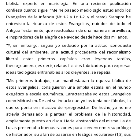
biblista experto en mariología. En una reciente publicación
confiesa cuanto sigue: "Me he pasado medio siglo estudiando los
Evangelios de la infancia (Mt 1-2 y Lc 1-2, y el resto). Siempre he
entrevisto la riqueza de estos Evangelios, nutridos de todo el
Antiguo Testamento, que reactualizan de una manera maravillosa,
e inspiradores de la alegría de Navidad desde hace dos mil años.
"Y, sin embargo, seguía yo seducido por la actitud iconoclasta
cultural del ambiente, una actitud procedente del racionalismo
liberal: estos primeros capítulos eran leyendas tardías,
theologoumena, es decir, relatos ficticios fabricados para expresar
ideas teológicas entrañables a los creyentes, se repetía.
"Mis primeros trabajos, que manifestaban la riqueza bíblica de
estos Evangelios, consiguieron una amplia estima en el mundo
exegético a escala ecuménica. Caracterizaba yo estos Evangelios
como Midrashim. De ahí se inducía que yo los tenía por fábulas, lo
que se ponía en mi activo de «progresista». De hecho, yo no me
atrevía demasiado a plantear el problema de la historicidad,
ampliamente puesto en duda. Hacía abstracción del mismo. La de
Lucas presentaba buenas razones para convencerme: su prólogo
de historiador, su afán de basarse en testigos «oculares» (1,3), sus