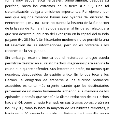
forma muy esquemática: Jerusalén, primeramente, después su
periferia, hasta los extremos de la tierra (He 1,8). Una tal
sistematización obliga a omisiones importantes. Por ejemplo, por
más que algunos romanos hayan sido oyentes del discurso de
Pentecostés (He 2,10), Lucas no cuenta la historia de la fundación
de la Iglesia de Roma y hay que esperar al fin de su relato, para
que sea descrito el anuncio del Evangelio en la capital del mundo
pagano (He 28,14ss.). Un historiador moderno no se permitiría una
tal selección de las informaciones, pero no es contraria a los
cánones de la Antigüedad.
Sin embargo, esto no implica que el historiador antiguo pueda
permitirse deslizar en su relato hechos imaginarios para servir a la
causa que quiere defender. Sus lectores no están, no menos que
nosotros, desposeídos de espíritu crítico. En lo que toca a los
Hechos, la obligación de atenerse a los sucesos realmente
acaecidos es tanto más urgente cuanto que los destinatarios
provienen de un medio firmemente adherido a la memoria de los
Apóstoles. Por más que se sitúe la última redacción de los Hechos
hacia el 64, como lo hacía Harnack en sus últimas obras, o aún en
los 70 y 80, como lo hace la mayoría de los biblistas recientes, y
hasta en el 90, según la opinión de Boismard y Lamouille, no se