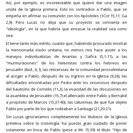
Así, por ejemplo, es incontestable que quiere dar una imagen
unida de la Iglesia primera. Esto no contradice a Pablo, que se
empeña en afirmar su comunión con los Apóstoles (1Cor 15,11; Ga
2,9). Pero Lucas no deja que su proyecto se convierta en
"ideología", en la que habría que envasar la realidad sea como
sea.
El tiene tanto más mérito, cuanto que, habiendo procurado mostrar
la mencionada visión unitaria, no menos nos hace asistir a los
manejos individualistas de Ananías y Safira (5,1-11), a las
"murmuraciones" de los helenistas contra los hebreos en
Jerusalén (ibid., 6, l), las reticencias de la comunidad jerosolimitana
al acoger a Pablo, después de su ingreso en la Iglesia (9,26), las
dificultades encontradas por Pedro ante los circuncisos después
del bautismo de Cornelio (11,2), la vivacidad de las discusiones en
la asamblea de Jerusalén (15,7) el altercado entre Pablo y Bernabé
a propósito de Marcos (15,37-40), las calumnias de que fue objeto
Pablo por parte de los que rodeaban a Santiago (21,20-21).
Sin Lucas ignoraríamos completamente los titubeos de la Iglesia
primitiva sobre la cristología: ha puesto gran cuidado de poner
solamente en boca de Pablo (pese a Mc 15,39) el título "Hijo de