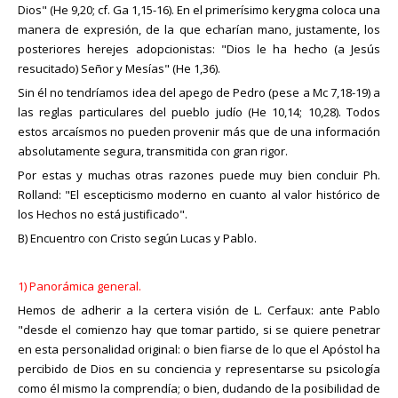
Dios" (He 9,20; cf. Ga 1,15-16). En el primerísimo kerygma coloca una
manera de expresión, de la que echarían mano, justamente, los
posteriores herejes adopcionistas: "Dios le ha hecho (a Jesús
resucitado) Señor y Mesías" (He 1,36).
Sin él no tendríamos idea del apego de Pedro (pese a Mc 7,18-19) a
las reglas particulares del pueblo judío (He 10,14; 10,28). Todos
estos arcaísmos no pueden provenir más que de una información
absolutamente segura, transmitida con gran rigor.
Por estas y muchas otras razones puede muy bien concluir Ph.
Rolland: "El escepticismo moderno en cuanto al valor histórico de
los Hechos no está justificado".
B) Encuentro con Cristo según Lucas y Pablo.
1) Panorámica general.
Hemos de adherir a la certera visión de L. Cerfaux: ante Pablo
"desde el comienzo hay que tomar partido, si se quiere penetrar
en esta personalidad original: o bien fiarse de lo que el Apóstol ha
percibido de Dios en su conciencia y representarse su psicología
como él mismo la comprendía; o bien, dudando de la posibilidad de