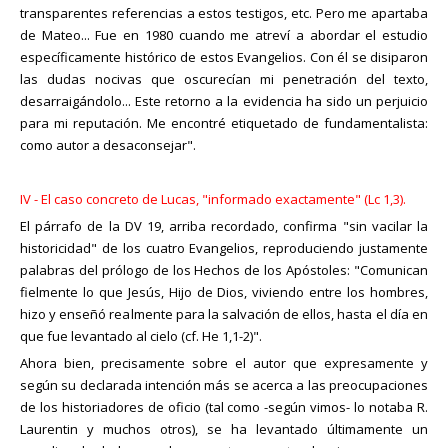
transparentes referencias a estos testigos, etc. Pero me apartaba
de Mateo... Fue en 1980 cuando me atreví a abordar el estudio
específicamente histórico de estos Evangelios. Con él se disiparon
las dudas nocivas que oscurecían mi penetración del texto,
desarraigándolo... Este retorno a la evidencia ha sido un perjuicio
para mi reputación. Me encontré etiquetado de fundamentalista:
como autor a desaconsejar".
IV - El caso concreto de Lucas, "informado exactamente" (Lc 1,3).
El párrafo de la DV 19, arriba recordado, confirma "sin vacilar la
historicidad" de los cuatro Evangelios, reproduciendo justamente
palabras del prólogo de los Hechos de los Apóstoles: "Comunican
fielmente lo que Jesús, Hijo de Dios, viviendo entre los hombres,
hizo y enseñó realmente para la salvación de ellos, hasta el día en
que fue levantado al cielo (cf. He 1,1-2)".
Ahora bien, precisamente sobre el autor que expresamente y
según su declarada intención más se acerca a las preocupaciones
de los historiadores de oficio (tal como -según vimos- lo notaba R.
Laurentin y muchos otros), se ha levantado últimamente un