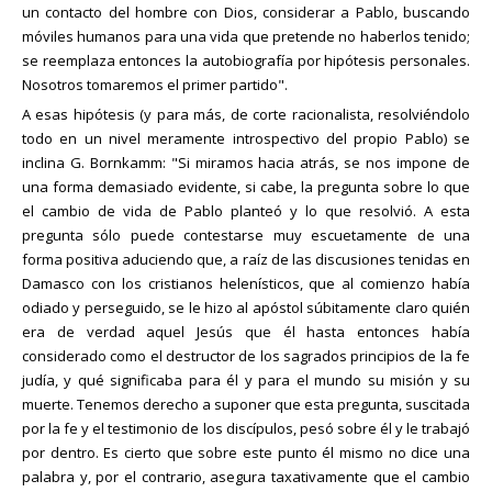
un contacto del hombre con Dios, considerar a Pablo, buscando
móviles humanos para una vida que pretende no haberlos tenido;
se reemplaza entonces la autobiografía por hipótesis personales.
Nosotros tomaremos el primer partido".
A esas hipótesis (y para más, de corte racionalista, resolviéndolo
todo en un nivel meramente introspectivo del propio Pablo) se
inclina G. Bornkamm: "Si miramos hacia atrás, se nos impone de
una forma demasiado evidente, si cabe, la pregunta sobre lo que
el cambio de vida de Pablo planteó y lo que resolvió. A esta
pregunta sólo puede contestarse muy escuetamente de una
forma positiva aduciendo que, a raíz de las discusiones tenidas en
Damasco con los cristianos helenísticos, que al comienzo había
odiado y perseguido, se le hizo al apóstol súbitamente claro quién
era de verdad aquel Jesús que él hasta entonces había
considerado como el destructor de los sagrados principios de la fe
judía, y qué significaba para él y para el mundo su misión y su
muerte. Tenemos derecho a suponer que esta pregunta, suscitada
por la fe y el testimonio de los discípulos, pesó sobre él y le trabajó
por dentro. Es cierto que sobre este punto él mismo no dice una
palabra y, por el contrario, asegura taxativamente que el cambio