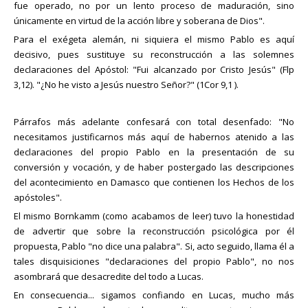
fue operado, no por un lento proceso de maduración, sino
únicamente en virtud de la acción libre y soberana de Dios".
Para el exégeta alemán, ni siquiera el mismo Pablo es aquí
decisivo, pues sustituye su reconstrucción a las solemnes
declaraciones del Apóstol: "Fui alcanzado por Cristo Jesús" (Flp
3,12). "¿No he visto a Jesús nuestro Señor?" (1Cor 9,1 ).
Párrafos más adelante confesará con total desenfado: "No
necesitamos justificarnos más aquí de habernos atenido a las
declaraciones del propio Pablo en la presentación de su
conversión y vocación, y de haber postergado las descripciones
del acontecimiento en Damasco que contienen los Hechos de los
apóstoles".
El mismo Bornkamm (como acabamos de leer) tuvo la honestidad
de advertir que sobre la reconstrucción psicológica por él
propuesta, Pablo "no dice una palabra". Si, acto seguido, llama él a
tales disquisiciones "declaraciones del propio Pablo", no nos
asombrará que desacredite del todo a Lucas.
En consecuencia... sigamos confiando en Lucas, mucho más