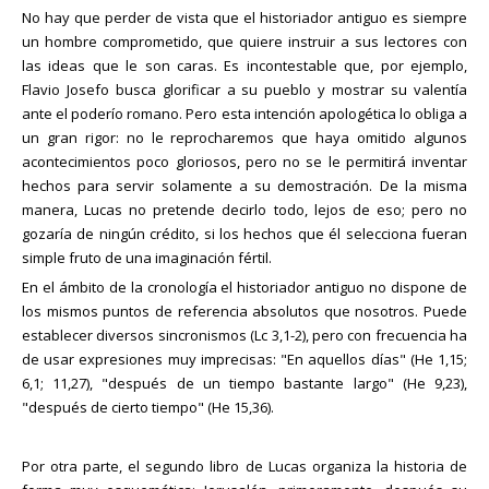
No hay que perder de vista que el historiador antiguo es siempre
un hombre comprometido, que quiere instruir a sus lectores con
las ideas que le son caras. Es incontestable que, por ejemplo,
Flavio Josefo busca glorificar a su pueblo y mostrar su valentía
ante el poderío romano. Pero esta intención apologética lo obliga a
un gran rigor: no le reprocharemos que haya omitido algunos
acontecimientos poco gloriosos, pero no se le permitirá inventar
hechos para servir solamente a su demostración. De la misma
manera, Lucas no pretende decirlo todo, lejos de eso; pero no
gozaría de ningún crédito, si los hechos que él selecciona fueran
simple fruto de una imaginación fértil.
En el ámbito de la cronología el historiador antiguo no dispone de
los mismos puntos de referencia absolutos que nosotros. Puede
establecer diversos sincronismos (Lc 3,1-2), pero con frecuencia ha
de usar expresiones muy imprecisas: "En aquellos días" (He 1,15;
6,1; 11,27), "después de un tiempo bastante largo" (He 9,23),
"después de cierto tiempo" (He 15,36).
Por otra parte, el segundo libro de Lucas organiza la historia de