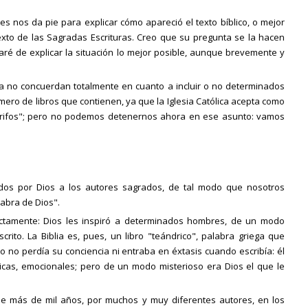
es nos da pie para explicar cómo apareció el texto bíblico, o mejor
exto de las Sagradas Escrituras. Creo que su pregunta se la hacen
ré de explicar la situación lo mejor posible, aunque brevemente y
ia no concuerdan totalmente en cuanto a incluir o no determinados
ero de libros que contienen, ya que la Iglesia Católica acepta como
ócrifos"; pero no podemos detenernos ahora en ese asunto: vamos
ados por Dios a los autores sagrados, de tal modo que nosotros
labra de Dios".
rectamente: Dios les inspiró a determinados hombres, de un modo
crito. La Biblia es, pues, un libro "teándrico", palabra griega que
do no perdía su conciencia ni entraba en éxtasis cuando escribía: él
sicas, emocionales; pero de un modo misterioso era Dios el que le
 de más de mil años, por muchos y muy diferentes autores, en los