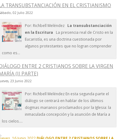
LA TRANSUBSTANCIACIÓN EN EL CRISTIANISMO
Sábado, 02 Julio 2022
Por: Richbell Meléndez
La transubstanciación
en la Escritura
La presencia real de Cristo en la
Eucaristía, es una doctrina cuestionada por
algunos protestantes que no logran comprender
como es...
DIÁLOGO ENTRE 2 CRISTIANOS SOBRE LA VIRGEN
MARÍA (II PARTE)
Jueves, 23 Junio 2022
Por: Richbell Meléndez En esta segunda parte el
diálogo se centrará en hablar de los últimos
dogmas marianos proclamados por la Iglesia: la
inmaculada concepción y la asunción de María a
los cielos....
Jueves, 16 Junio 2022
DIÁLOGO ENTRE 2 CRISTIANOS SOBRE LA