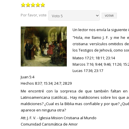
Por favor, vote
Un lector nos envía la siguiente
"Hola, me llamo J. F. y me h
cristiana: versículos omitidos d
los Testigos de Jehová, como so
Mateo 17:21; 18:11; 23:14
Marcos 7:16; 9:44; 9:46; 11:26; 15:
Lucas 17:36; 23:17
Juan 5:4
Hechos 8:37; 15:34; 24:7; 28:29
Me encontré con la sorpresa de que también faltan en l
Latinoamericana (católica)... Hay maldiciones sobre los que 
maldiciones? ¿Cual es la Biblia mas confiable y por que? ¿Qu
aparece en ninguna otra?
Att: J. F. V. - Iglesia Mision Cristiana al Mundo
Comunidad Carismática de Amor