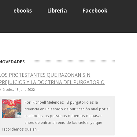
ebooks
Libreria
Facebook
NOVEDADES
LOS PROTESTANTES QUE RAZONAN SIN
PREJUICIOS Y LA DOCTRINA DEL PURGATORIO
Miércoles, 13 Julio 2022
Por: Richbell Meléndez El purgatorio es la
creencia en un estado de purificación final por el
cual todas las personas debemos de pasar
antes de entrar al reino de los cielos, ya que
recordemos que en...