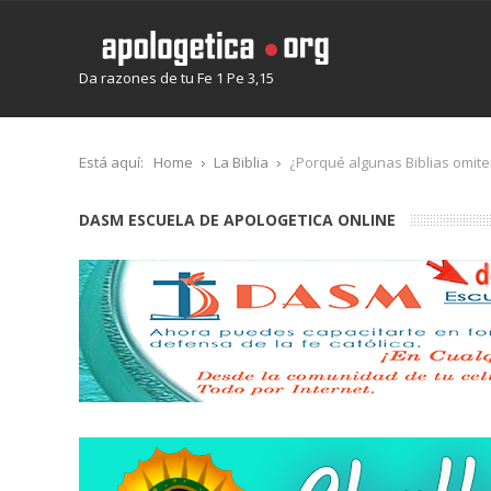
Da razones de tu Fe 1 Pe 3,15
Está aquí:
Home
La Biblia
¿Porqué algunas Biblias omite
DASM ESCUELA DE APOLOGETICA ONLINE