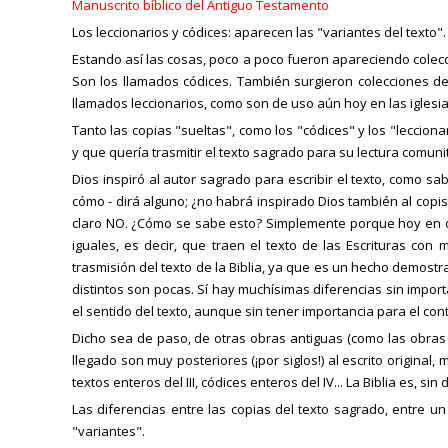
Manuscrito bíblico del Antiguo Testamento
Los leccionarios y códices: aparecen las "variantes del texto".
Estando así las cosas, poco a poco fueron apareciendo colecc
Son los llamados códices. También surgieron colecciones de 
llamados leccionarios, como son de uso aún hoy en las iglesia
Tanto las copias "sueltas", como los "códices" y los "lecciona
y que quería trasmitir el texto sagrado para su lectura comuni
Dios inspiró al autor sagrado para escribir el texto, como sa
cómo - dirá alguno; ¿no habrá inspirado Dios también al cop
claro NO. ¿Cómo se sabe esto? Simplemente porque hoy en dí
iguales, es decir, que traen el texto de las Escrituras con
trasmisión del texto de la Biblia, ya que es un hecho demostr
distintos son pocas. Sí hay muchísimas diferencias sin import
el sentido del texto, aunque sin tener importancia para el con
Dicho sea de paso, de otras obras antiguas (como las obras
llegado son muy posteriores (¡por siglos!) al escrito origina
textos enteros del III, códices enteros del IV... La Biblia es, si
Las diferencias entre las copias del texto sagrado, entre un 
"variantes".