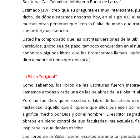
Seccional Cali Colombia - Ministerio Punta de Lanza"
Estimado J.F.V.: creo que su pregunta es muy interesante, pu
dicho, de dónde sacamos nosotros hoy, en el siglo XXI, el t
muchas otras personas que leen la Biblia, de modo que trata
con un lenguaje sencillo.
Usted ha comprobado que las distintas versiones de la Bibl
versículos. (Dicho sea de paso, tampoco concuerdan en el núm
canónicos algunos libros que los Protestantes llaman "ap
directamente al tema que nos toca.)
La Biblia "original"
Como sabemos, los libros de las Escrituras fueron inspir
llamamos a todas y cada una de las palabras de la Biblia: "Pa
Pero no fue Dios quien escribió el Libro de los Libros di
misterioso, aquello que Él quería que ellos pusiesen por es
significa "hecho por Dios y por el hombre". El escritor sagra
obraba en pleno control de sus facultades intelectuales, fí
inspiraba lo que debían escribir.
Los libros de la Biblia fueron escritos durante un período