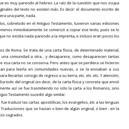
e es muy parecido al hebreo. La raíz de la cuestión que nos ocupa
ginales del texto no existen más. Es decir: el documento escrito de
iera una parte, nada.
os, sobretodo en el Antiguo Testamento, tuvieron varias ediciones
o menos inmediatamente se comenzó a copiar ese texto, pues se lo
 que no existía nada parecido a la imprenta, e incluso eran pocos los
os de Roma. Se trata de una carta física, de determinado material,
 de una comunidad a otra... y desaparece, como desaparecen tantas
 que esa carta no se conserva. Pero antes que se perdiera se hicieron
ban para leerla en comunidades nuevas, o se la enviaban a sus
 llevarlas consigo de regreso a su tierra, etc. etc. etc. Y atención,
todo del original (es decir, de la carta física y concreta que envió
amente así se fue trasmitiendo no sólo la carta a los Romanos, sino
tiguo Testamento sucedió algo similar.
 fue traducir las cartas apostólicas, los evangelios, etc a las lenguas
 Traducciones que se hacían o bien de algún original, o bien - en la
xtos sagrados.