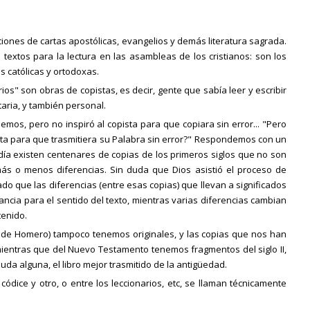
iones de cartas apostólicas, evangelios y demás literatura sagrada.
textos para la lectura en las asambleas de los cristianos: son los
s católicas y ortodoxas.
rios" son obras de copistas, es decir, gente que sabía leer y escribir
taria, y también personal.
bemos, pero no inspiró al copista para que copiara sin error... "Pero
ista para que trasmitiera su Palabra sin error?" Respondemos con un
a existen centenares de copias de los primeros siglos que no son
 más o menos diferencias. Sin duda que Dios asistió el proceso de
ado que las diferencias (entre esas copias) que llevan a significados
ancia para el sentido del texto, mientras varias diferencias cambian
tenido.
 de Homero) tampoco tenemos originales, y las copias que nos han
l, mientras que del Nuevo Testamento tenemos fragmentos del siglo II,
n duda alguna, el libro mejor trasmitido de la antigüedad.
códice y otro, o entre los leccionarios, etc, se llaman técnicamente