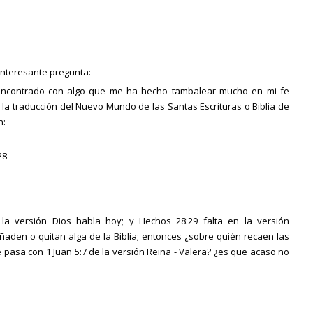
 interesante pregunta:
e encontrado con algo que me ha hecho tambalear mucho en mi fe
e la traducción del Nuevo Mundo de las Santas Escrituras o Biblia de
n:
28
a versión Dios habla hoy; y Hechos 28:29 falta en la versión
añaden o quitan alga de la Biblia; entonces ¿sobre quién recaen las
é pasa con 1 Juan 5:7 de la versión Reina - Valera? ¿es que acaso no