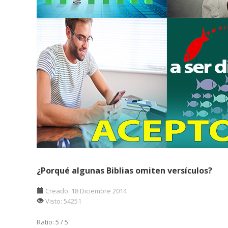
¿Porqué algunas Biblias omiten versículos?
Creado: 18 Diciembre 2014
Visto: 54251
Ratio:
5
/
5