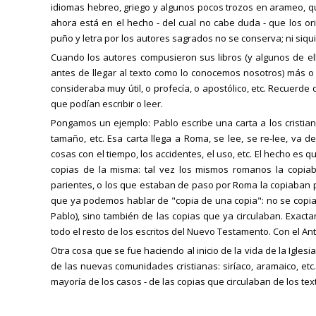
idiomas hebreo, griego y algunos pocos trozos en arameo, qu
ahora está en el hecho - del cual no cabe duda - que los ori
puño y letra por los autores sagrados no se conserva; ni siqu
Cuando los autores compusieron sus libros (y algunos de ell
antes de llegar al texto como lo conocemos nosotros) más 
consideraba muy útil, o profecía, o apostólico, etc. Recuerde
que podían escribir o leer.
Pongamos un ejemplo: Pablo escribe una carta a los cristian
tamaño, etc. Esa carta llega a Roma, se lee, se re-lee, va
cosas con el tiempo, los accidentes, el uso, etc. El hecho es
copias de la misma: tal vez los mismos romanos la copia
parientes, o los que estaban de paso por Roma la copiaban para
que ya podemos hablar de "copia de una copia": no se copiaba 
Pablo), sino también de las copias que ya circulaban. Exact
todo el resto de los escritos del Nuevo Testamento. Con el An
Otra cosa que se fue haciendo al inicio de la vida de la Iglesia
de las nuevas comunidades cristianas: siríaco, aramaico, etc.
mayoría de los casos - de las copias que circulaban de los te