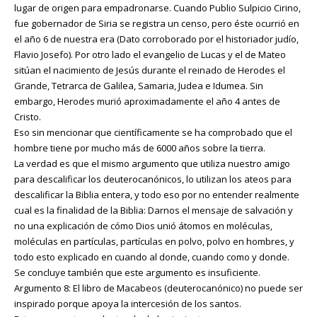
lugar de origen para empadronarse. Cuando Publio Sulpicio Cirino,
fue gobernador de Siria se registra un censo, pero éste ocurrió en
el año 6 de nuestra era (Dato corroborado por el historiador judío,
Flavio Josefo). Por otro lado el evangelio de Lucas y el de Mateo
sitúan el nacimiento de Jesús durante el reinado de Herodes el
Grande, Tetrarca de Galilea, Samaria, Judea e Idumea. Sin
embargo, Herodes murió aproximadamente el año 4 antes de
Cristo.
Eso sin mencionar que científicamente se ha comprobado que el
hombre tiene por mucho más de 6000 años sobre la tierra.
La verdad es que el mismo argumento que utiliza nuestro amigo
para descalificar los deuterocanónicos, lo utilizan los ateos para
descalificar la Biblia entera, y todo eso por no entender realmente
cual es la finalidad de la Biblia: Darnos el mensaje de salvación y
no una explicación de cómo Dios unió átomos en moléculas,
moléculas en partículas, partículas en polvo, polvo en hombres, y
todo esto explicado en cuando al donde, cuando como y donde.
Se concluye también que este argumento es insuficiente.
Argumento 8: El libro de Macabeos (deuterocanónico) no puede ser
inspirado porque apoya la intercesión de los santos.