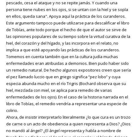
pescado, cesa el ataque y no se repite jamás. Y cuando una
persona tiene nubes en los ojos, si se untan con la hiel y se sopla
en ellos, queda sana". Apoya aquí la práctica de los curanderos.
Este argumento tampoco puede utilizarse para descalificar el libro
de Tobías, ante todo porque el hecho de que el autor se sirve de
las opiniones populares de su tiempo sobre la virtud curativa de la
hiel, del corazón y del hígado, y las incorpora en el relato, no
implica a que esté apoyando las prácticas de los curanderos.
Tomemos en cuenta también que en la cultura judía muchas
enfermedades eran atribuidas a demonios. Bien pudo haber sido
un remedio natural. De hecho algunos expositores creen que sería
el pez llamado luccio que en griego significa “pez lobo” y cuya
especia abunda mucho en el río Trigris (Bochard observa que su
hiel, mezclada con miel, se aplica para remedio de varias
enfermedades de los ojos). En el caso de la historia narrada en el
libro de Tobías, el remedio vendría a representar una especie de
colirio.
Ahora, de insistir interpretarlo literalmente ¿lo que cura es un trozo
de carne o un acto de obediencia a quien representa a Dios? ¿Dios
no mandó al ángel? ¿El ángel representa y habla a nombre de