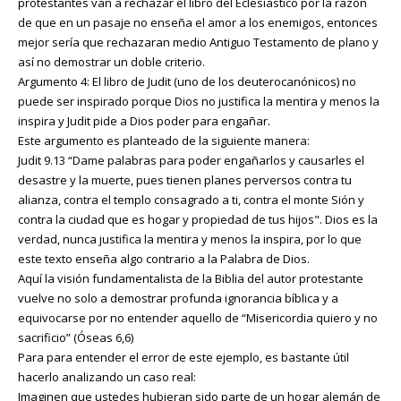
protestantes van a rechazar el libro del Eclesiástico por la razón
de que en un pasaje no enseña el amor a los enemigos, entonces
mejor sería que rechazaran medio Antiguo Testamento de plano y
así no demostrar un doble criterio.
Argumento 4: El libro de Judit (uno de los deuterocanónicos) no
puede ser inspirado porque Dios no justifica la mentira y menos la
inspira y Judit pide a Dios poder para engañar.
Este argumento es planteado de la siguiente manera:
Judit 9.13 “Dame palabras para poder engañarlos y causarles el
desastre y la muerte, pues tienen planes perversos contra tu
alianza, contra el templo consagrado a ti, contra el monte Sión y
contra la ciudad que es hogar y propiedad de tus hijos". Dios es la
verdad, nunca justifica la mentira y menos la inspira, por lo que
este texto enseña algo contrario a la Palabra de Dios.
Aquí la visión fundamentalista de la Biblia del autor protestante
vuelve no solo a demostrar profunda ignorancia bíblica y a
equivocarse por no entender aquello de “Misericordia quiero y no
sacrificio” (Óseas 6,6)
Para para entender el error de este ejemplo, es bastante útil
hacerlo analizando un caso real:
Imaginen que ustedes hubieran sido parte de un hogar alemán de