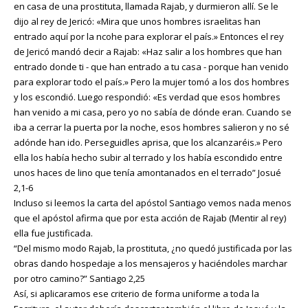
en casa de una prostituta, llamada Rajab, y durmieron allí. Se le
dijo al rey de Jericó: «Mira que unos hombres israelitas han
entrado aquí por la ncohe para explorar el país.» Entonces el rey
de Jericó mandó decir a Rajab: «Haz salir a los hombres que han
entrado donde ti - que han entrado a tu casa - porque han venido
para explorar todo el país.» Pero la mujer tomó a los dos hombres
y los escondió. Luego respondió: «Es verdad que esos hombres
han venido a mi casa, pero yo no sabía de dónde eran. Cuando se
iba a cerrar la puerta por la noche, esos hombres salieron y no sé
adónde han ido. Perseguidles aprisa, que los alcanzaréis.» Pero
ella los había hecho subir al terrado y los había escondido entre
unos haces de lino que tenía amontanados en el terrado” Josué
2,1-6
Incluso si leemos la carta del apóstol Santiago vemos nada menos
que el apóstol afirma que por esta acción de Rajab (Mentir al rey)
ella fue justificada.
“Del mismo modo Rajab, la prostituta, ¿no quedó justificada por las
obras dando hospedaje a los mensajeros y haciéndoles marchar
por otro camino?” Santiago 2,25
Así, si aplicaramos ese criterio de forma uniforme a toda la