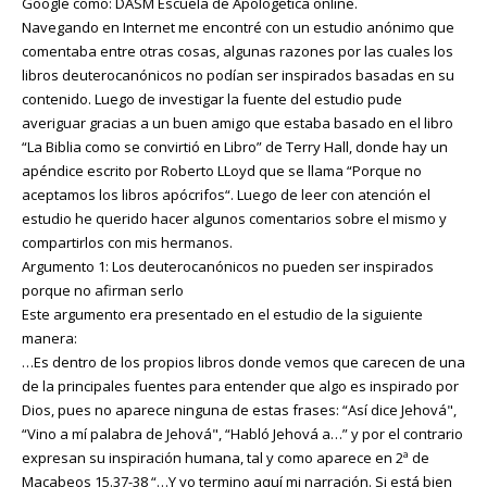
Google como: DASM Escuela de Apologetica online.
Navegando en Internet me encontré con un estudio anónimo que
comentaba entre otras cosas, algunas razones por las cuales los
libros deuterocanónicos no podían ser inspirados basadas en su
contenido. Luego de investigar la fuente del estudio pude
averiguar gracias a un buen amigo que estaba basado en el libro
“La Biblia como se convirtió en Libro” de Terry Hall, donde hay un
apéndice escrito por Roberto LLoyd que se llama “Porque no
aceptamos los libros apócrifos“. Luego de leer con atención el
estudio he querido hacer algunos comentarios sobre el mismo y
compartirlos con mis hermanos.
Argumento 1: Los deuterocanónicos no pueden ser inspirados
porque no afirman serlo
Este argumento era presentado en el estudio de la siguiente
manera:
…Es dentro de los propios libros donde vemos que carecen de una
de la principales fuentes para entender que algo es inspirado por
Dios, pues no aparece ninguna de estas frases: “Así dice Jehová",
“Vino a mí palabra de Jehová", “Habló Jehová a…” y por el contrario
expresan su inspiración humana, tal y como aparece en 2ª de
Macabeos 15.37-38 “…Y yo termino aquí mi narración. Si está bien