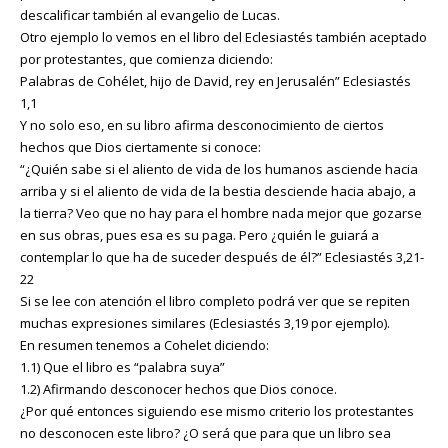
descalificar también al evangelio de Lucas.
Otro ejemplo lo vemos en el libro del Eclesiastés también aceptado
por protestantes, que comienza diciendo:
Palabras de Cohélet, hijo de David, rey en Jerusalén” Eclesiastés
1,1
Y no solo eso, en su libro afirma desconocimiento de ciertos
hechos que Dios ciertamente si conoce:
“¿Quién sabe si el aliento de vida de los humanos asciende hacia
arriba y si el aliento de vida de la bestia desciende hacia abajo, a
la tierra? Veo que no hay para el hombre nada mejor que gozarse
en sus obras, pues esa es su paga. Pero ¿quién le guiará a
contemplar lo que ha de suceder después de él?” Eclesiastés 3,21-
22
Si se lee con atención el libro completo podrá ver que se repiten
muchas expresiones similares (Eclesiastés 3,19 por ejemplo).
En resumen tenemos a Cohelet diciendo:
1.1) Que el libro es “palabra suya”
1.2) Afirmando desconocer hechos que Dios conoce.
¿Por qué entonces siguiendo ese mismo criterio los protestantes
no desconocen este libro? ¿O será que para que un libro sea