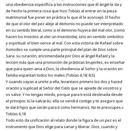
una obediencia específica a las instrucciones que él ángel le da y
de hecho la primera cosa que hizo Tobías al entrar en la pieza
matrimonial fue poner en práctica lo que él le aconsejó. El hecho
de que el olor del pez aleje al demonio no puede ser interpretado
en su sentido literal, como si el demonio huyera del mal olor, (como
hacen los insectos al oler un insecticida), sino en sentido simbólico
y espiritual: el bien vence al mal. Con esta victoria de Rafael sobre
Asmodeo se cumple una parte principal del plan de Dios sobre
Sara: su curación, encomendada por Dios al ángel Rafael y la
lección más que una promoción de prácticas brujeriles, es enseñar
que para quien ama a Dios, la obediencia al Señor y la oración en
familia espantan todos los males (Tobías 6,18; 8,5);
Y cuando vayas a unirte a ella, levantaos primero los dos y haced
oración y suplicad al Señor del Cielo que se apiade de vosotros y
os salve. Y no tengas miedo, porque para ti está destinada desde
el principio; tú la salvarás; ella se vendrá contigo y te aseguro que
te dará hijos que serán para ti como hermanos. No te preocupes.»
Tobías 6,18
Todo esto da unificación al relato donde la figura de un pez es el
instrumento que Dios elige para sanar y liberar. Dios, cuando y