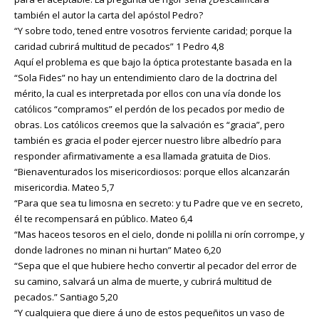
también el autor la carta del apóstol Pedro?
“Y sobre todo, tened entre vosotros ferviente caridad; porque la
caridad cubrirá multitud de pecados” 1 Pedro 4,8
Aquí el problema es que bajo la óptica protestante basada en la
“Sola Fides” no hay un entendimiento claro de la doctrina del
mérito, la cual es interpretada por ellos con una vía donde los
católicos “compramos” el perdón de los pecados por medio de
obras. Los católicos creemos que la salvación es “gracia”, pero
también es gracia el poder ejercer nuestro libre albedrío para
responder afirmativamente a esa llamada gratuita de Dios.
“Bienaventurados los misericordiosos: porque ellos alcanzarán
misericordia. Mateo 5,7
“Para que sea tu limosna en secreto: y tu Padre que ve en secreto,
él te recompensará en público. Mateo 6,4
“Mas haceos tesoros en el cielo, donde ni polilla ni orín corrompe, y
donde ladrones no minan ni hurtan” Mateo 6,20
“Sepa que el que hubiere hecho convertir al pecador del error de
su camino, salvará un alma de muerte, y cubrirá multitud de
pecados.” Santiago 5,20
“Y cualquiera que diere á uno de estos pequeñitos un vaso de