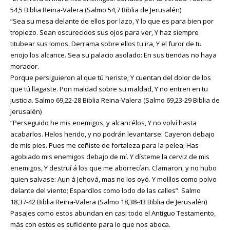
54,5 Biblia Reina-Valera (Salmo 54,7 Biblia de Jerusalén)
“Sea su mesa delante de ellos por lazo, Y lo que es para bien por
tropiezo. Sean oscurecidos sus ojos para ver, Y haz siempre
titubear sus lomos. Derrama sobre ellos tu ira, Y el furor de tu
enojo los alcance. Sea su palacio asolado: En sus tiendas no haya
morador.
Porque persiguieron al que tú heriste; Y cuentan del dolor de los
que tú llagaste. Pon maldad sobre su maldad, Y no entren en tu
justicia. Salmo 69,22-28 Biblia Reina-Valera (Salmo 69,23-29 Biblia de
Jerusalén)
“Perseguido he mis enemigos, y alcancélos, Y no volví hasta
acabarlos. Helos herido, y no podrán levantarse: Cayeron debajo
de mis pies. Pues me ceñiste de fortaleza para la pelea; Has
agobiado mis enemigos debajo de mí. Y dísteme la cerviz de mis
enemigos, Y destruí á los que me aborrecían. Clamaron, y no hubo
quien salvase: Aun á Jehová, mas no los oyó. Y molílos como polvo
delante del viento; Esparcílos como lodo de las calles”. Salmo
18,37-42 Biblia Reina-Valera (Salmo 18,38-43 Biblia de Jerusalén)
Pasajes como estos abundan en casi todo el Antiguo Testamento,
más con estos es suficiente para lo que nos aboca.