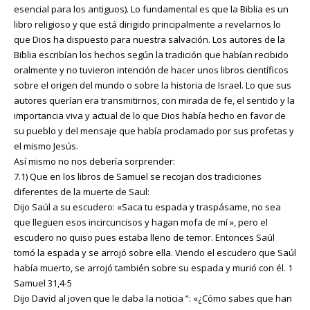
esencial para los antiguos). Lo fundamental es que la Biblia es un
libro religioso y que está dirigido principalmente a revelarnos lo
que Dios ha dispuesto para nuestra salvación. Los autores de la
Biblia escribían los hechos según la tradición que habían recibido
oralmente y no tuvieron intención de hacer unos libros científicos
sobre el origen del mundo o sobre la historia de Israel. Lo que sus
autores querían era transmitirnos, con mirada de fe, el sentido y la
importancia viva y actual de lo que Dios había hecho en favor de
su pueblo y del mensaje que había proclamado por sus profetas y
el mismo Jesús.
Así mismo no nos debería sorprender:
7.1) Que en los libros de Samuel se recojan dos tradiciones
diferentes de la muerte de Saul:
Dijo Saúl a su escudero: «Saca tu espada y traspásame, no sea
que lleguen esos incircuncisos y hagan mofa de mí », pero el
escudero no quiso pues estaba lleno de temor. Entonces Saúl
tomó la espada y se arrojó sobre ella. Viendo el escudero que Saúl
había muerto, se arrojó también sobre su espada y murió con él. 1
Samuel 31,4-5
Dijo David al joven que le daba la noticia “: «¿Cómo sabes que han