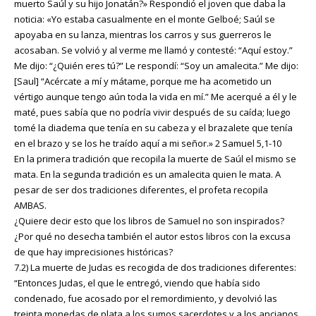
muerto Saúl y su hijo Jonatán?» Respondió el joven que daba la
noticia: «Yo estaba casualmente en el monte Gelboé; Saúl se
apoyaba en su lanza, mientras los carros y sus guerreros le
acosaban. Se volvió y al verme me llamó y contesté: “Aquí estoy.”
Me dijo: “¿Quién eres tú?” Le respondí: “Soy un amalecita.” Me dijo:
[Saul] “Acércate a mí y mátame, porque me ha acometido un
vértigo aunque tengo aún toda la vida en mí.” Me acerqué a él y le
maté, pues sabía que no podría vivir después de su caída; luego
tomé la diadema que tenía en su cabeza y el brazalete que tenía
en el brazo y se los he traído aquí a mi señor.» 2 Samuel 5,1-10
En la primera tradición que recopila la muerte de Saúl el mismo se
mata. En la segunda tradición es un amalecita quien le mata. A
pesar de ser dos tradiciones diferentes, el profeta recopila
AMBAS.
¿Quiere decir esto que los libros de Samuel no son inspirados?
¿Por qué no desecha también el autor estos libros con la excusa
de que hay imprecisiones históricas?
7.2) La muerte de Judas es recogida de dos tradiciones diferentes:
“Entonces Judas, el que le entregó, viendo que había sido
condenado, fue acosado por el remordimiento, y devolvió las
treinta monedas de plata a los sumos sacerdotes y a los ancianos,