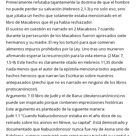
Primeramente refutaba tajantemente la doctrina de que el hombre
no puede perder su salvación (Hebreos 2,1-3) y no solo eso, sino
que ¡citaba un hecho que solamente estaba mencionado en el
libro de Macabeos que él ya había rechazado!.
El suceso en cuestión es narrado en 2 Macabeos 7 cuando
durante la persecución de los Macabeos fueron apresados siete
hermanos y su madre. El rey los torturó para que comieran
alimentos impuros prohibidos por la Ley. Uno tras uno murieron
afirmando esperar la resurrección para la vida eterna. (2 Mac 7,
1.5-9). Este hecho es claramente citado en Hebreos 11,35 donde
nada menos que el autor de la epístola menciona todos aquellos
hechos heroicos que narran las Escrituras sobre nuestros
antepasados (¡Hecho que no es narrado en ninguno de los libros
protocanónicos!).
Argumento 7: El libro de Judit y el de Baruc (deuterocanónicos) no
puede ser inspirado porque contienen imprecisiones históricas
Este argumento es planteado de la siguiente manera:
Judit 1.1 “Cuando Nabucodonosor estaba en el año doce de su
reinado sobre los asirios en Nínive, su capital”. Está demostrado y
documentado que Nabucodonosor nunca fue rey de Asiria sino de
Babilonia, aunque conquistó este reino nunca trasladó su capital a