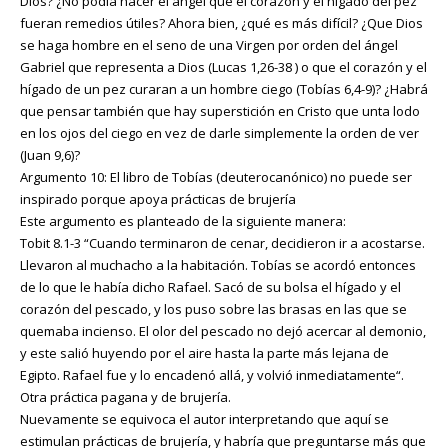
Dios? ¿No podía hacer el ángel que el corazón y el hígado del pez
fueran remedios útiles? Ahora bien, ¿qué es más difícil? ¿Que Dios
se haga hombre en el seno de una Virgen por orden del ángel
Gabriel que representa a Dios (Lucas 1,26-38 ) o que el corazón y el
hígado de un pez curaran a un hombre ciego (Tobías 6,4-9)? ¿Habrá
que pensar también que hay superstición en Cristo que unta lodo
en los ojos del ciego en vez de darle simplemente la orden de ver
(Juan 9,6)?
Argumento 10: El libro de Tobías (deuterocanónico) no puede ser
inspirado porque apoya prácticas de brujería
Este argumento es planteado de la siguiente manera:
Tobit 8.1-3 “Cuando terminaron de cenar, decidieron ir a acostarse.
Llevaron al muchacho a la habitación. Tobías se acordó entonces
de lo que le había dicho Rafael. Sacó de su bolsa el hígado y el
corazón del pescado, y los puso sobre las brasas en las que se
quemaba incienso. El olor del pescado no dejó acercar al demonio,
y este salió huyendo por el aire hasta la parte más lejana de
Egipto. Rafael fue y lo encadenó allá, y volvió inmediatamente“.
Otra práctica pagana y de brujería.
Nuevamente se equivoca el autor interpretando que aquí se
estimulan prácticas de brujería, y habría que preguntarse más que