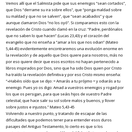
Vemos allí que el Salmista pide que sus enemigos “sean cortados”,
que Dios “derrame su ira sobre ellos”, que “ponga maldad sobre
su maldad y que no se salven”, que “sean acabados” y que
aunque clamaron Dios “no los oyó”. Si comparamos esto con la
revelación de Cristo cuando clamó en la cruz: “Padre, perdónalos
que no saben lo que hacen” (Lucas 23,43) y el corazón del
evangelio que no enseña a “amar a los que nos odian” (Mateo
5,44-45) evidentemente encontraremos una evolución enorme en
la revelación y de aquello que Dios quiere para nosotros, más no
por eso quiere decir que esos escritos no hayan pertenecido a
libros inspirados por Dios, sino que ha sido Dios quien por Cristo
ha traído la revelación definitiva y por eso Cristo mismo enseña:
“«Habéis oído que se dijo: = Amarás a tu prójimo = y odiarás a tu
enemigo. Pues yo os digo: Amad a vuestros enemigos y rogad por
los que os persigan, para que seáis hijos de vuestro Padre
celestial, que hace salir su sol sobre malos y buenos, y llover
sobre justos e injustos.” Mateo 5,43-45
Volviendo a nuestro punto, y tratando de escapar de las
dificultades que podemos tener para entender esos duros
pasajes del Antiguo Testamento, lo cierto es que si los