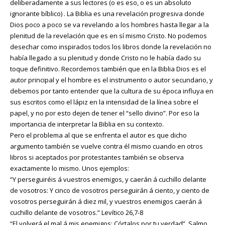
deliberadamente a sus lectores (o es eso, o es un absoluto
ignorante bíblico) . La Biblia es una revelación progresiva donde
Dios poco a poco se va revelando a los hombres hasta llegar a la
plenitud de la revelación que es en sí mismo Cristo. No podemos
desechar como inspirados todos los libros donde la revelación no
había llegado a su plenitud y donde Cristo no le había dado su
toque definitivo. Recordemos también que en la Biblia Dios es el
autor principal y el hombre es el instrumento o autor secundario, y
debemos por tanto entender que la cultura de su época influya en
sus escritos como el lápiz en la intensidad de la línea sobre el
papel, y no por esto dejen de tener el “sello divino”. Por eso la
importancia de interpretar la Biblia en su contexto.
Pero el problema al que se enfrenta el autor es que dicho
argumento también se vuelve contra él mismo cuando en otros
libros si aceptados por protestantes también se observa
exactamente lo mismo. Unos ejemplos:
“Y perseguiréis á vuestros enemigos, y caerán á cuchillo delante
de vosotros: Y cinco de vosotros perseguirán á ciento, y ciento de
vosotros perseguirán á diez mil, y vuestros enemigos caerán á
cuchillo delante de vosotros.” Levítico 26,7-8
“El volverá el mal á mis enemigos: Córtalos por tu verdad”. Salmo