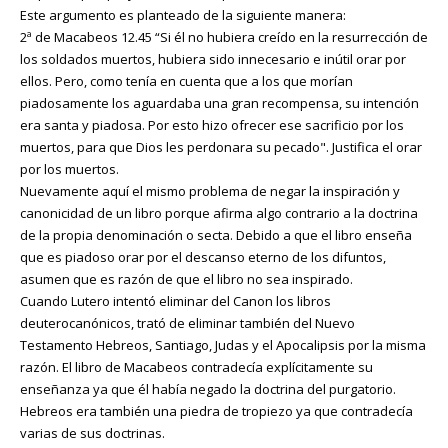
Este argumento es planteado de la siguiente manera:
2ª de Macabeos 12.45 “Si él no hubiera creído en la resurrección de
los soldados muertos, hubiera sido innecesario e inútil orar por
ellos. Pero, como tenía en cuenta que a los que morían
piadosamente los aguardaba una gran recompensa, su intención
era santa y piadosa. Por esto hizo ofrecer ese sacrificio por los
muertos, para que Dios les perdonara su pecado". Justifica el orar
por los muertos.
Nuevamente aquí el mismo problema de negar la inspiración y
canonicidad de un libro porque afirma algo contrario a la doctrina
de la propia denominación o secta. Debido a que el libro enseña
que es piadoso orar por el descanso eterno de los difuntos,
asumen que es razón de que el libro no sea inspirado.
Cuando Lutero intentó eliminar del Canon los libros
deuterocanónicos, trató de eliminar también del Nuevo
Testamento Hebreos, Santiago, Judas y el Apocalipsis por la misma
razón. El libro de Macabeos contradecía explícitamente su
enseñanza ya que él había negado la doctrina del purgatorio.
Hebreos era también una piedra de tropiezo ya que contradecía
varias de sus doctrinas.