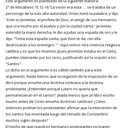
Este argumento es planteado de la siguiente manera:
2ª de Macabeos 15.12-16 “La visión era esta: … se trataba de un
personaje de la más alta autoridad. Onías tomó la palabra, y dijo:
“Este es Jeremías, el profeta de Dios, el amigo de sus hermanos,
que ora mucho por el pueblo y por la ciudad santa.” Jeremías
extendió la mano derecha, le dio a Judas una espada de oro y le
dijo: “Toma esta espada santa, que Dios te da; con ella
destrozarás a los enemigos."". Aquí vemos otra creencia religiosa
católica y es que los muertos (pues Jeremías estaba en el Cielo),
pueden interceder por los vivos, justificando así la oración a los
“Santos".
Lo dicho en el argumento 6 es válido también para este
argumento. Nada menos que la negación de la inspiración de un
libro porque enseñe una doctrina contraria a la doctrina
protestante ¿Entienden porqué Lutero no quería que
permanecieran en el canon?. ¡Nada menos que un libro escrito
mucho antes de Cristo enseña doctrinas católicas! ¿Cómo
entonces podrían los protestantes afirmar que la intercesión de
los santos fue inventada luego del reinado de Constantino
muchos siglos después?
El hecho de que nuestros hermanos protestantes no logren