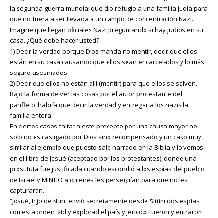
la segunda guerra mundial que dio refugio a una familia judía para
que no fuera a ser llevada a un campo de concentración Nazi.
Imagine que llegan oficiales Nazi preguntando si hay judíos en su
casa. ¿Qué debe hacer usted?
1) Decir la verdad porque Dios manda no mentir, decir que ellos
están en su casa causando que ellos sean encarcelados y lo más
seguro asesinados.
2) Decir que ellos no están allí (mentir) para que ellos se salven.
Bajo la forma de ver las cosas por el autor protestante del
panfleto, habría que decir la verdad y entregar a los nazis la
familia entera.
En ciertos casos faltar a este precepto por una causa mayor no
solo no es castigado por Dios sino recompensado y un caso muy
similar al ejemplo que puesto sale narrado en la Biblia y lo vemos
en el libro de Josué (aceptado por los protestantes), donde una
prostituta fue justificada cuando escondió a los espías del pueblo
de Israel y MINTIO a quienes les perseguían para que no les
capturaran.
“Josué, hijo de Nun, envió secretamente desde Sittim dos espías
con esta orden: «Id y explorad el país y Jericó.» Fueron y entraron