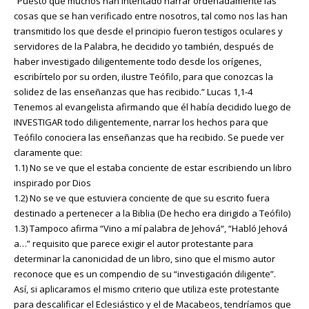
“Puesto que muchos han intentado narrar ordenadamente las
cosas que se han verificado entre nosotros, tal como nos las han
transmitido los que desde el principio fueron testigos oculares y
servidores de la Palabra, he decidido yo también, después de
haber investigado diligentemente todo desde los orígenes,
escribírtelo por su orden, ilustre Teófilo, para que conozcas la
solidez de las enseñanzas que has recibido.” Lucas 1,1-4
Tenemos al evangelista afirmando que él había decidido luego de
INVESTIGAR todo diligentemente, narrar los hechos para que
Teófilo conociera las enseñanzas que ha recibido. Se puede ver
claramente que:
1.1) No se ve que el estaba conciente de estar escribiendo un libro
inspirado por Dios
1.2) No se ve que estuviera conciente de que su escrito fuera
destinado a pertenecer a la Biblia (De hecho era dirigido a Teófilo)
1.3) Tampoco afirma “Vino a mí palabra de Jehová“, “Habló Jehová
a…” requisito que parece exigir el autor protestante para
determinar la canonicidad de un libro, sino que el mismo autor
reconoce que es un compendio de su “investigación diligente”.
Así, si aplicaramos el mismo criterio que utiliza este protestante
para descalificar el Eclesiástico y el de Macabeos, tendríamos que