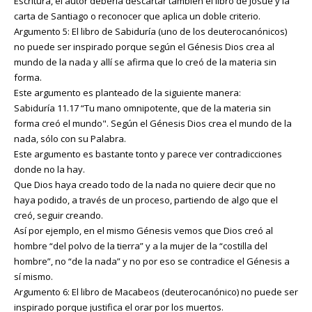
Escritura, el autor debería descartar también el libro de Josué y la
carta de Santiago o reconocer que aplica un doble criterio.
Argumento 5: El libro de Sabiduría (uno de los deuterocanónicos)
no puede ser inspirado porque según el Génesis Dios crea al
mundo de la nada y allí se afirma que lo creó de la materia sin
forma.
Este argumento es planteado de la siguiente manera:
Sabiduría 11.17 “Tu mano omnipotente, que de la materia sin
forma creó el mundo". Según el Génesis Dios crea el mundo de la
nada, sólo con su Palabra.
Este argumento es bastante tonto y parece ver contradicciones
donde no la hay.
Que Dios haya creado todo de la nada no quiere decir que no
haya podido, a través de un proceso, partiendo de algo que el
creó, seguir creando.
Así por ejemplo, en el mismo Génesis vemos que Dios creó al
hombre “del polvo de la tierra” y a la mujer de la “costilla del
hombre”, no “de la nada” y no por eso se contradice el Génesis a
sí mismo.
Argumento 6: El libro de Macabeos (deuterocanónico) no puede ser
inspirado porque justifica el orar por los muertos.