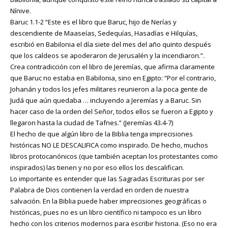
Nínive.
Baruc 1.1-2 “Este es el libro que Baruc, hijo de Nerías y
descendiente de Maaseías, Sedequías, Hasadías e Hilquías,
escribió en Babilonia el día siete del mes del año quinto después
que los caldeos se apoderaron de Jerusalén y la incendiaron.”.
Crea contradicción con el libro de Jeremías, que afirma claramente
que Baruc no estaba en Babilonia, sino en Egipto: “Por el contrario,
Johanán y todos los jefes militares reunieron a la poca gente de
Judá que aún quedaba … incluyendo a Jeremías y a Baruc. Sin
hacer caso de la orden del Señor, todos ellos se fueron a Egipto y
llegaron hasta la ciudad de Tafnes.” (Jeremías 43.4-7)
El hecho de que algún libro de la Biblia tenga imprecisiones
históricas NO LE DESCALIFICA como inspirado. De hecho, muchos
libros protocanónicos (que también aceptan los protestantes como
inspirados) las tienen y no por eso ellos los descalifican.
Lo importante es entender que las Sagradas Escrituras por ser
Palabra de Dios contienen la verdad en orden de nuestra
salvación. En la Biblia puede haber imprecisiones geográficas o
históricas, pues no es un libro científico ni tampoco es un libro
hecho con los criterios modernos para escribir historia. (Eso no era