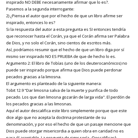
inspirado NO DEBE necesariamente afirmar que lo es?.
Pasemos a la segunda interrogante:
2) ¿Piensa el autor que por el hecho de que un libro afirme ser
inspirado, entonces lo es?
Si la respuesta del autor a esta pregunta es SI entonces tendría
que reconocer hasta el Corán, ya que el Corán afirma ser Palabra
de Dios, y no solo el Corán, sino cientos de escritos más.
Así, podríamos resumir que el hecho de que un libro diga por sí
mismo ser inspirado NO ES PRUEBA de que de hecho lo es.
Argumento 2: El libro de Tobías (uno de los deuterocanónicos) no
puede ser inspirado porque afirma que Dios puede perdonar
pecados gracias a la limosna.
El argumento es planteado de la siguiente manera:
Tobit 12.9 “Dar limosna salva de la muerte y purifica de todo
pecado. Los que dan limosna gozarán de larga vida". El perdón de
los pecados gracias a las limosnas.
Aquí el autor descalifica este libro simplemente porque que este
dice algo que no acepta la doctrina protestante de su
denominación, y por eso el hecho de que un pasaje mencione que
Dios puede otorgar misericordia a quien obra en caridad no es
para él aceptable. La pregunta de rigor sería ¿Descalificará