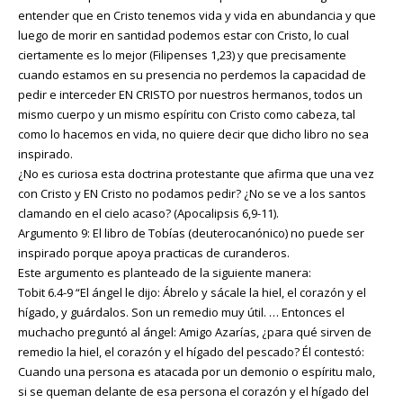
entender que en Cristo tenemos vida y vida en abundancia y que
luego de morir en santidad podemos estar con Cristo, lo cual
ciertamente es lo mejor (Filipenses 1,23) y que precisamente
cuando estamos en su presencia no perdemos la capacidad de
pedir e interceder EN CRISTO por nuestros hermanos, todos un
mismo cuerpo y un mismo espíritu con Cristo como cabeza, tal
como lo hacemos en vida, no quiere decir que dicho libro no sea
inspirado.
¿No es curiosa esta doctrina protestante que afirma que una vez
con Cristo y EN Cristo no podamos pedir? ¿No se ve a los santos
clamando en el cielo acaso? (Apocalipsis 6,9-11).
Argumento 9: El libro de Tobías (deuterocanónico) no puede ser
inspirado porque apoya practicas de curanderos.
Este argumento es planteado de la siguiente manera:
Tobit 6.4-9 “El ángel le dijo: Ábrelo y sácale la hiel, el corazón y el
hígado, y guárdalos. Son un remedio muy útil. … Entonces el
muchacho preguntó al ángel: Amigo Azarías, ¿para qué sirven de
remedio la hiel, el corazón y el hígado del pescado? Él contestó:
Cuando una persona es atacada por un demonio o espíritu malo,
si se queman delante de esa persona el corazón y el hígado del