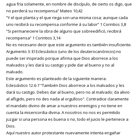
agua fría solamente, en nombre de discípulo, de cierto os digo, que
no perderá su recompensa” Mateo 10,42
“Y el que planta y el que riega son una misma cosa; aunque cada
uno recibirá su recompensa conforme á su labor” 1 Corintios 3,8
“Si permaneciere la obra de alguno que sobreedificó, recibirá
recompensa” 1 Corintios 3,14
No es necesario decir que este argumento es también insuficiente.
Argumento 3: El Eclesiástico (uno de los deuterocanónicos) no
puede ser inspirado porque afirma que Dios aborrece a los
malvados y les dará su castigo y pide dar al bueno y no al
malvado.
Este argumento es planteado de la siguiente manera:
Eclesiástico 12.6-7 “También Dios aborrece a los malvados y les
dará su castigo. Debes dar al bueno, pero no al malvado; da alivio
al afligido, pero no des nada al orgulloso". Contradice claramente
el mandato divino de amar a nuestros enemigos y no tiene en
cuenta la misericordia divina. A nosotros no nos es permitido
juzgar si una persona es buena o no, todo el juicio le pertenece a
Dios.
Aquí nuestro autor protestante nuevamente intenta engañar