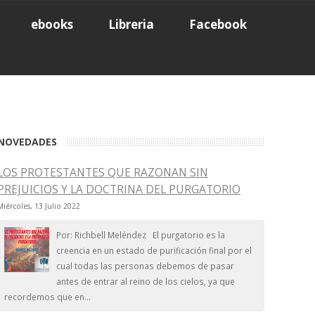
ebooks
Libreria
Facebook
NOVEDADES
LOS PROTESTANTES QUE RAZONAN SIN
PREJUICIOS Y LA DOCTRINA DEL PURGATORIO
Miércoles, 13 Julio 2022
Por: Richbell Meléndez El purgatorio es la
creencia en un estado de purificación final por el
cual todas las personas debemos de pasar
antes de entrar al reino de los cielos, ya que
recordemos que en...