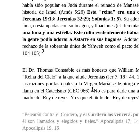
había sido popular en Judá durante el reinado de Manas
historia de Israel (Amós 5:26)
Esta "reina" era una d
Jeremías 19:13; Jeremías 32:29; Sofonías 1: 5)
. Su ador
luna, o estampadas con su imagen, y libaciones (cf. Jeremía
una luna y una estrella. Este culto evidentemente habí
la gente podía adorar a Astarté en sus hogares
. Adorac
rechazo de la soberanía única de Yahweh como el pacto del
2
104-105)
El Dr. Thomas Constable es más honesto que William M
“Reina del Cielo” a la que alude Jeremías (Jer 7, 18 ; 44,
las razones por las cuales a la Virgen María se le otorga 
3
llama en el Catecismo (CEC 966).
No es para darle una a
madre del Rey de reyes. Y es que el titulo de “Rey de reyes”
“Pelearán contra el Cordero, y
el Cordero los vencerá, po
él son llamados y elegidos y fieles.” Apocalipsis 17, 
Apocalipsis 19, 16