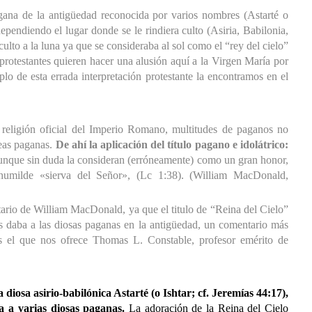
agana de la antigüedad reconocida por varios nombres (Astarté o
ependiendo el lugar donde se le rindiera culto (Asiria, Babilonia,
ulto a la luna ya que se consideraba al sol como el “rey del cielo”
protestantes quieren hacer una alusión aquí a la Virgen María por
plo de esta errada interpretación protestante la encontramos en el
a religión oficial del Imperio Romano, multitudes de paganos no
deas paganas.
De ahí la aplicación del título pagano e idolátrico:
nque sin duda la consideran (erróneamente) como un gran honor,
 humilde «sierva del Señor», (Lc 1:38). (William MacDonald,
tario de William MacDonald, ya que el titulo de “Reina del Cielo”
es daba a las diosas paganas en la antigüedad, un comentario más
es el que nos ofrece Thomas L. Constable, profesor emérito de
diosa asirio-babilónica Astarté (o Ishtar; cf. Jeremías 44:17),
a a varias diosas paganas.
La adoración de la Reina del Cielo