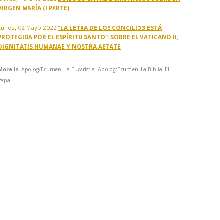
VIRGEN MARÍA (I PARTE)
Lunes, 02 Mayo 2022
“LA LETRA DE LOS CONCILIOS ESTÁ
PROTEGIDA POR EL ESPÍRITU SANTO”: SOBRE EL VATICANO II,
DIGNITATIS HUMANAE Y NOSTRA AETATE
More in
Apolog/Ecumen
La Eucaristia
Apolog/Ecumen
La Biblia
El
Papa