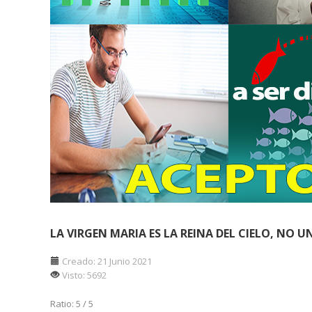
LA VIRGEN MARIA ES LA REINA DEL CIELO, NO 
Creado: 21 Junio 2021
Visto: 5692
Ratio:
5
/
5