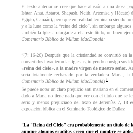
El texto anterior se cree que hace alusión a una diosa p
Ishtar, Anat, Astarot, Shapash, Neith, Artemisa y Hécate) d
Egipto, Canaán), pero que en realidad terminaba siendo un c
y a la luna como la “reina del cielo”, sin embargo algunos 
también la Iglesia otorgarle a ella este título, un buen
ejem
Comentario Bíblico de William MacDonald:
“(7: 16-26) Después que la cristiandad se convirtió en l
convertidos invadieron las iglesias, trayendo consigo sus i
«reina del cielo», a la madre virgen de nuestro señor.
Au
sería totalmente rechazado por la verdadera María, la
1
Comentario Bíblico de William MacDonald
)
Se puede notar un claro prejuicio anti-mariano en el comen
dado a María no tiene nada que ver con el título que se l
serio y menos prejuiciado del texto de Jeremías 7, 18 
exposición bíblica en el Seminario Teológico de Dallas:
“
La "Reina del Cielo" era probablemente un título de la 
aunque algunos eruditos creen que el nombre se aplic