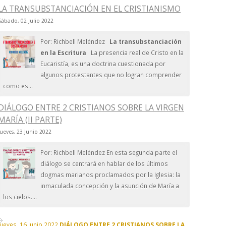
LA TRANSUBSTANCIACIÓN EN EL CRISTIANISMO
Sábado, 02 Julio 2022
Por: Richbell Meléndez
La transubstanciación
en la Escritura
La presencia real de Cristo en la
Eucaristía, es una doctrina cuestionada por
algunos protestantes que no logran comprender
como es...
DIÁLOGO ENTRE 2 CRISTIANOS SOBRE LA VIRGEN
MARÍA (II PARTE)
Jueves, 23 Junio 2022
Por: Richbell Meléndez En esta segunda parte el
diálogo se centrará en hablar de los últimos
dogmas marianos proclamados por la Iglesia: la
inmaculada concepción y la asunción de María a
los cielos....
Jueves, 16 Junio 2022
DIÁLOGO ENTRE 2 CRISTIANOS SOBRE LA