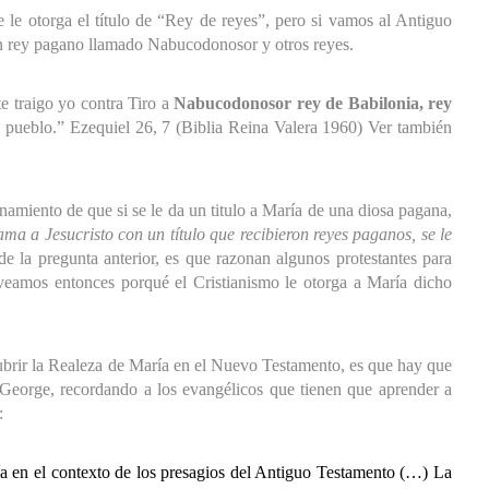
e le otorga el título de “Rey de reyes”, pero si vamos al Antiguo
un rey pagano llamado Nabucodonosor y otros reyes.
e traigo yo contra Tiro a
Nabucodonosor rey de Babilonia, rey
ho pueblo.” Ezequiel 26, 7 (Biblia Reina Valera 1960) Ver también
onamiento de que si se le da un titulo a María de una diosa pagana,
llama a Jesucristo con un título que recibieron reyes paganos, se le
e la pregunta anterior, es que razonan algunos protestantes para
 veamos entonces porqué el Cristianismo le otorga a María dicho
ubrir la Realeza de María en el Nuevo Testamento, es que hay que
y George, recordando a los evangélicos que tienen que aprender a
:
a en el contexto de los presagios del Antiguo Testamento (…) La